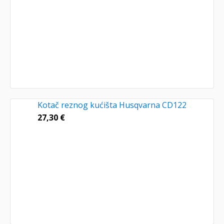
Kotač reznog kućišta Husqvarna CD122
27,30
€