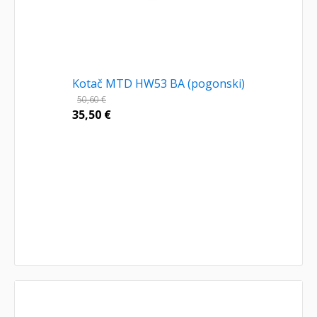
Kotač MTD HW53 BA (pogonski)
50,60
€
35,50
€