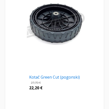
Kotač Green Cut (pogonski)
27,70
€
22,20
€