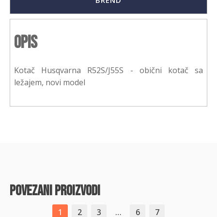
BREND
Opis
Kotač Husqvarna R52S/J55S - obični kotač sa
ležajem, novi model
povezani proizvodi
1
2
3
…
6
7