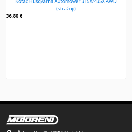
Kotač Husqvarna Automower 315X/435X AWD
(stražnji)
36,80
€