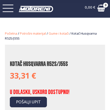
0
0,00
€
Početna
/
Potrošni materijal
/
Gume i kotači
/ Kotač Husqvarna
R52S/J55S
Kotač Husqvarna R52S/J55S
33,31
€
U dolasku, uskoro dostupno!
POŠALJI UPIT