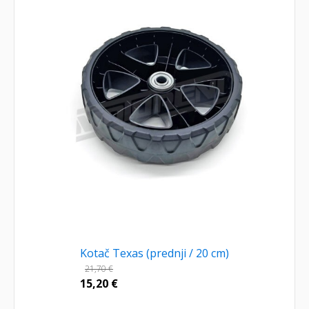
Kotač Texas (prednji / 20 cm)
21,70
€
15,20
€