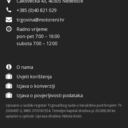
Čakovečka 43, 40305 Nedelišće
+385 (0)40 821 029
trgovina@motoreni.hr
Radno vrijeme:
pon-pet 7:00 – 16:00
subota 7:00 – 12:00
O nama
Uvjeti korištenja
Izjava o konverziji
Izjava o povjerljivosti podataka
Upisano u sudski registar Trgovačkog suda u Varaždinu pod brojem: Tt-
20/6497-2, MBS: 070181554. Temeljni kapital društva je 20.000,00 kn
uplaćen u cjelosti. Uprava društva: Nikola Košir.