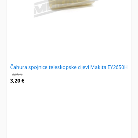
Čahura spojnice teleskopske cijevi Makita EY2650H
3,90
€
3,20
€