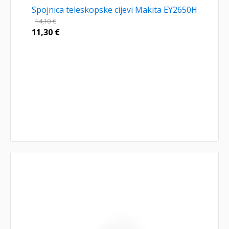
Spojnica teleskopske cijevi Makita EY2650H
14,10
€
11,30
€