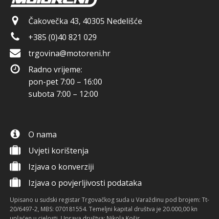
Čakovečka 43, 40305 Nedelišće
+385 (0)40 821 029
trgovina@motoreni.hr
Radno vrijeme:
pon-pet 7:00 – 16:00
subota 7:00 – 12:00
O nama
Uvjeti korištenja
Izjava o konverziji
Izjava o povjerljivosti podataka
Upisano u sudski registar Trgovačkog suda u Varaždinu pod brojem: Tt-
20/6497-2, MBS: 070181554. Temeljni kapital društva je 20.000,00 kn
uplaćen u cjelosti. Uprava društva: Nikola Košir.