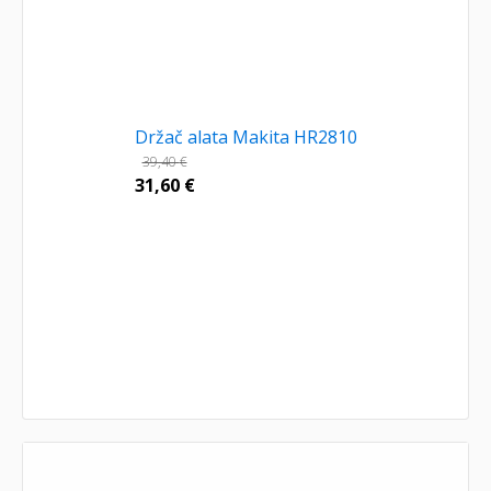
Držač alata Makita HR2810
39,40
€
31,60
€