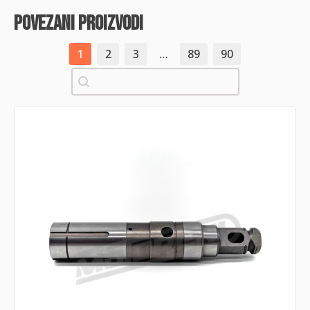
povezani proizvodi
1
2
3
…
89
90
Pretraži