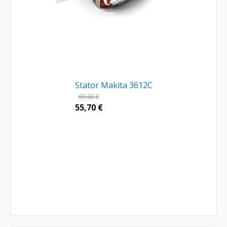
Stator Makita 3612C
69,60
€
55,70
€