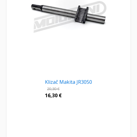
Klizač Makita JR3050
20,30
€
16,30
€