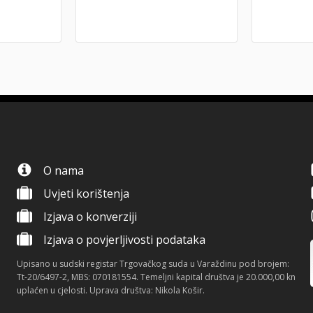
O nama
Uvjeti korištenja
Izjava o konverziji
Izjava o povjerljivosti podataka
Upisano u sudski registar Trgovačkog suda u Varaždinu pod brojem:
Tt-20/6497-2, MBS: 070181554. Temeljni kapital društva je 20.000,00 kn
uplaćen u cjelosti. Uprava društva: Nikola Košir.