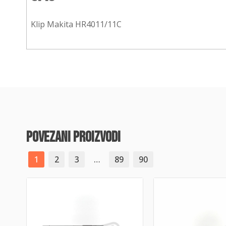
Klip Makita HR4011/11C
povezani proizvodi
1
2
3
…
89
90