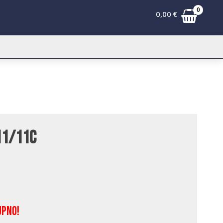
0
0,00
€
11/11C
upno!