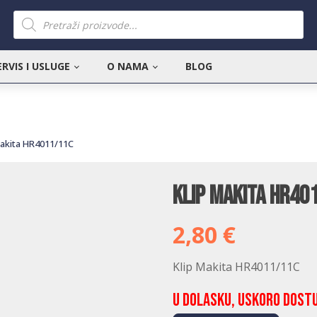
Products
search
ERVIS I USLUGE
O NAMA
BLOG
Makita HR4011/11C
Klip Makita HR40
2,80
€
Klip Makita HR4011/11C
U dolasku, uskoro dost