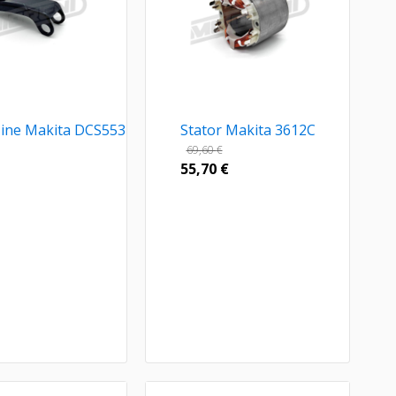
ašine Makita DCS553
Stator Makita 3612C
69,60
€
55,70
€