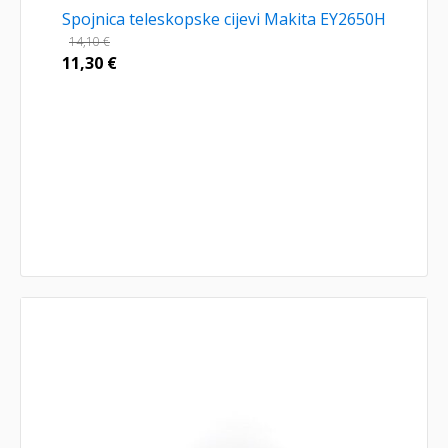
Spojnica teleskopske cijevi Makita EY2650H
14,10
€
11,30
€