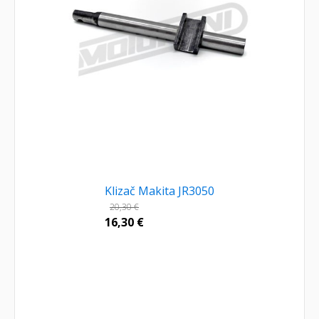
Klizač Makita JR3050
20,30
€
16,30
€