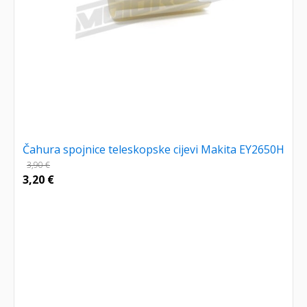
Čahura spojnice teleskopske cijevi Makita EY2650H
3,90
€
3,20
€