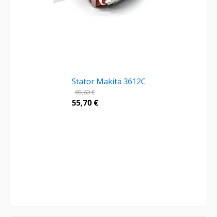
Stator Makita 3612C
69,60
€
55,70
€