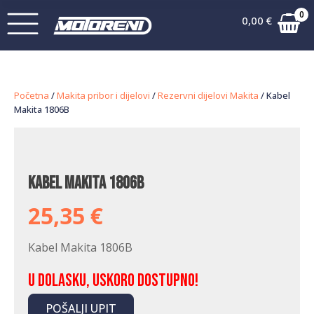
0
0,00
€
Početna
/
Makita pribor i dijelovi
/
Rezervni dijelovi Makita
/ Kabel
Makita 1806B
Kabel Makita 1806B
25,35
€
Kabel Makita 1806B
U dolasku, uskoro dostupno!
POŠALJI UPIT