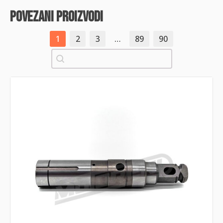
povezani proizvodi
1
2
3
…
89
90
Pretraži