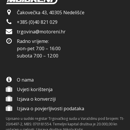
Čakovečka 43, 40305 Nedelišće
+385 (0)40 821 029
trgovina@motoreni.hr
Radno vrijeme:
pon-pet 7:00 – 16:00
subota 7:00 – 12:00
O nama
Uvjeti korištenja
Izjava o konverziji
Izjava o povjerljivosti podataka
Upisano u sudski registar Trgovačkog suda u Varaždinu pod brojem: Tt-
20/6497-2, MBS: 070181554. Temeljni kapital društva je 20.000,00 kn
uplaćen u cjelosti. Uprava društva: Nikola Košir.