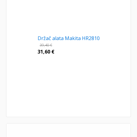
Držač alata Makita HR2810
39,40
€
31,60
€