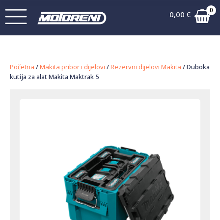
0
0,00
€
Početna
/
Makita pribor i dijelovi
/
Rezervni dijelovi Makita
/ Duboka
kutija za alat Makita Maktrak 5