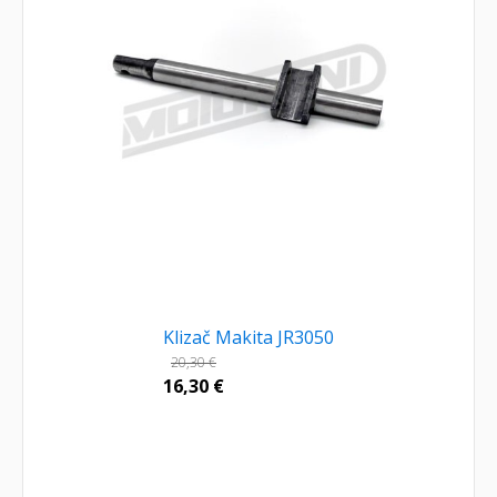
Klizač Makita JR3050
20,30
€
16,30
€