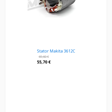
Stator Makita 3612C
69,60
€
55,70
€