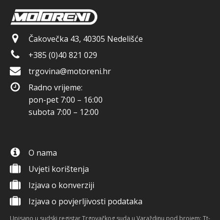
Čakovečka 43, 40305 Nedelišće
+385 (0)40 821 029
trgovina@motoreni.hr
Radno vrijeme:
pon-pet 7:00 – 16:00
subota 7:00 – 12:00
O nama
Uvjeti korištenja
Izjava o konverziji
Izjava o povjerljivosti podataka
Upisano u sudski registar Trgovačkog suda u Varaždinu pod brojem: Tt-