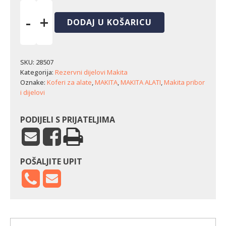
-
+
DODAJ U KOŠARICU
Duboka
kutija
za
alat
SKU:
28507
Makita
Kategorija:
Rezervni dijelovi Makita
Maktrak
Oznake:
Koferi za alate
,
MAKITA
,
MAKITA ALATI
,
Makita pribor
5
i dijelovi
količina
PODIJELI S PRIJATELJIMA
POŠALJITE UPIT