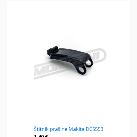
Štitnik prašine Makita DCS553
1,40
€