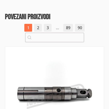
povezani proizvodi
1
2
3
…
89
90
Pretraži