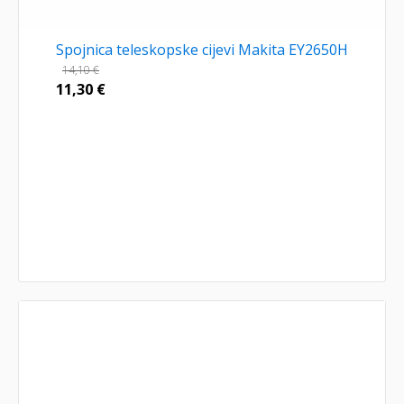
Spojnica teleskopske cijevi Makita EY2650H
14,10
€
11,30
€