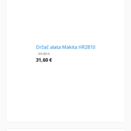
Držač alata Makita HR2810
39,40
€
31,60
€