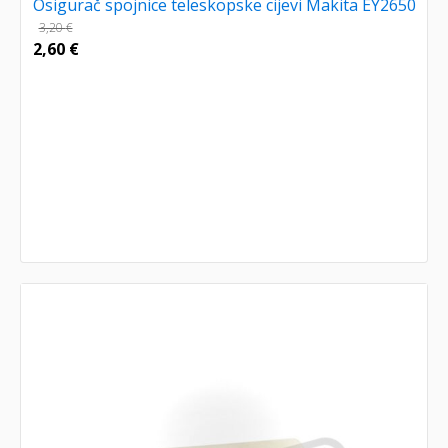
Osigurač spojnice teleskopske cijevi Makita EY2650
3,20
€
2,60
€