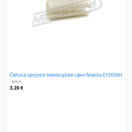
Čahura spojnice teleskopske cijevi Makita EY2650H
3,90
€
3,20
€