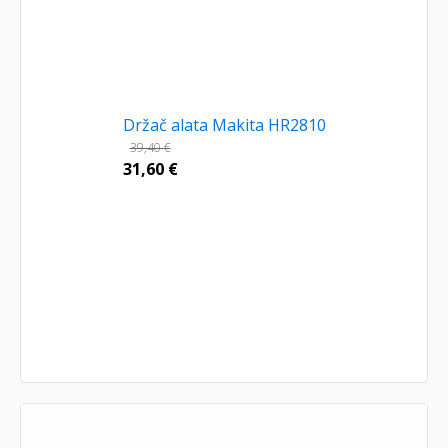
Držač alata Makita HR2810
39,40
€
31,60
€