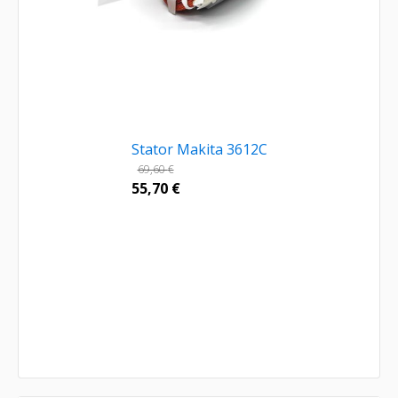
Stator Makita 3612C
69,60
€
55,70
€