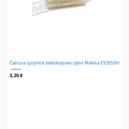
Čahura spojnice teleskopske cijevi Makita EY2650H
3,90
€
3,20
€