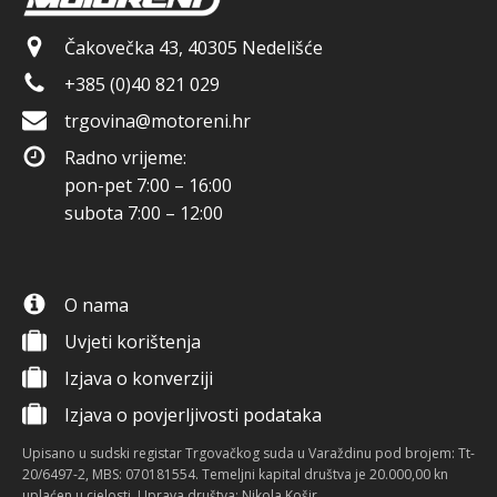
Čakovečka 43, 40305 Nedelišće
+385 (0)40 821 029
trgovina@motoreni.hr
Radno vrijeme:
pon-pet 7:00 – 16:00
subota 7:00 – 12:00
O nama
Uvjeti korištenja
Izjava o konverziji
Izjava o povjerljivosti podataka
Upisano u sudski registar Trgovačkog suda u Varaždinu pod brojem: Tt-
20/6497-2, MBS: 070181554. Temeljni kapital društva je 20.000,00 kn
uplaćen u cjelosti. Uprava društva: Nikola Košir.