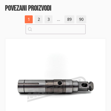
povezani proizvodi
1
2
3
…
89
90
Pretraži