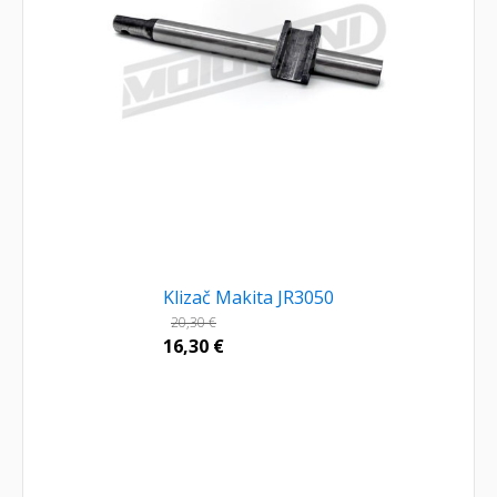
Klizač Makita JR3050
20,30
€
16,30
€