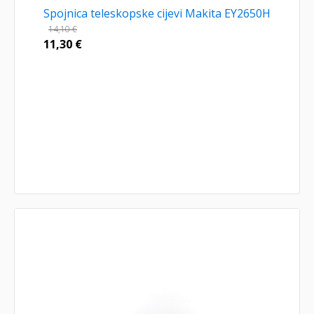
Spojnica teleskopske cijevi Makita EY2650H
14,10
€
11,30
€