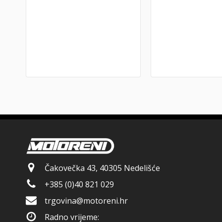
Čakovečka 43, 40305 Nedelišće
+385 (0)40 821 029
trgovina@motoreni.hr
Radno vrijeme: