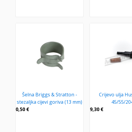
Šelna Briggs & Stratton -
Crijevo ulja H
stezaljka cijevi goriva (13 mm)
45/55/20
0,50
€
9,30
€