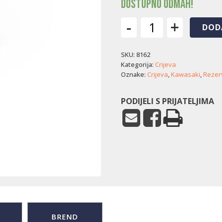
Dostupno odmah!
-
+
DOD
Crijevo
impulsa
SKU:
8162
Kawasaki
(21/23/25
Kategorija:
Crijeva
KS)
Oznake:
Crijeva
,
Kawasaki
,
Rezerv
količina
PODIJELI S PRIJATELJIMA
BREND