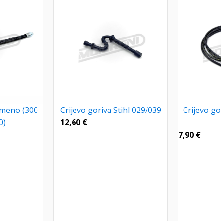
umeno (300
Crijevo goriva Stihl 029/039
Crijevo gor
0)
12,60
€
7,90
€