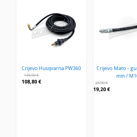
Crijevo Husqvarna PW360
Crijevo Mato - g
135,90
€
mm / M1
108,80
€
23,90
€
19,20
€