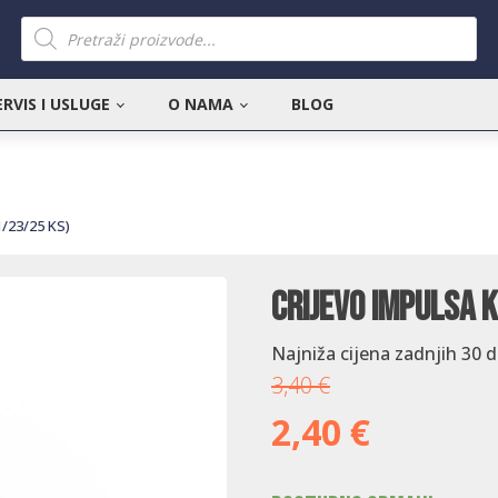
Products
search
ERVIS I USLUGE
O NAMA
BLOG
1/23/25 KS)
Crijevo impulsa 
Najniža cijena zadnjih 30 
3,40
€
2,40
€