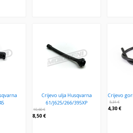
usqvarna
Crijevo ulja Husqvarna
Crijevo go
45
61/J625/266/395XP
5,31
€
4,30
€
10,60
€
8,50
€