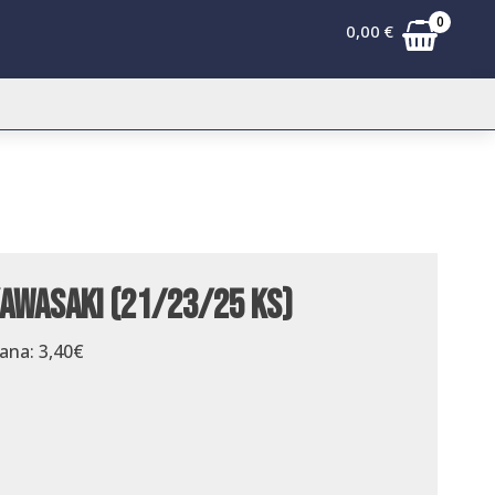
0
0,00
€
Kawasaki (21/23/25 KS)
dana:
3,40
€