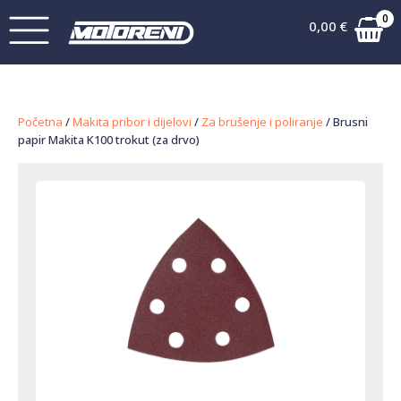
0
0,00
€
Početna
/
Makita pribor i dijelovi
/
Za brušenje i poliranje
/ Brusni
papir Makita K100 trokut (za drvo)