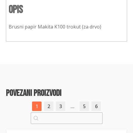
Opis
Brusni papir Makita K100 trokut (za drvo)
povezani proizvodi
1
2
3
…
5
6
Pretraži