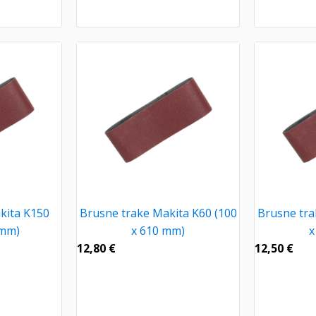
kita K150
Brusne trake Makita K60 (100
Brusne tra
 mm)
x 610 mm)
x
12,80
€
12,50
€