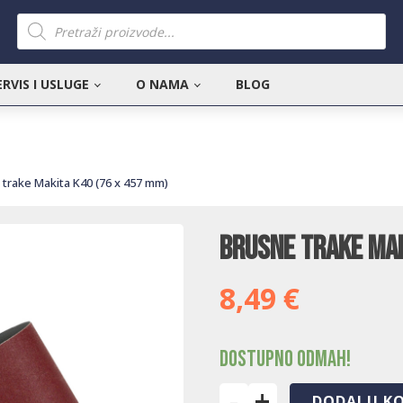
Products
search
ERVIS I USLUGE
O NAMA
BLOG
 trake Makita K40 (76 x 457 mm)
Brusne trake Mak
8,49
€
Dostupno odmah!
-
+
DODAJ U K