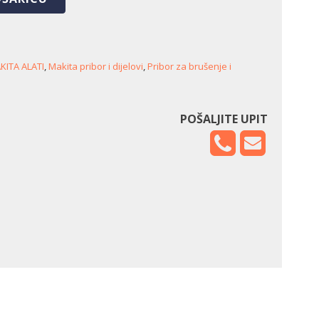
e
KITA ALATI
,
Makita pribor i dijelovi
,
Pribor za brušenje i
POŠALJITE UPIT