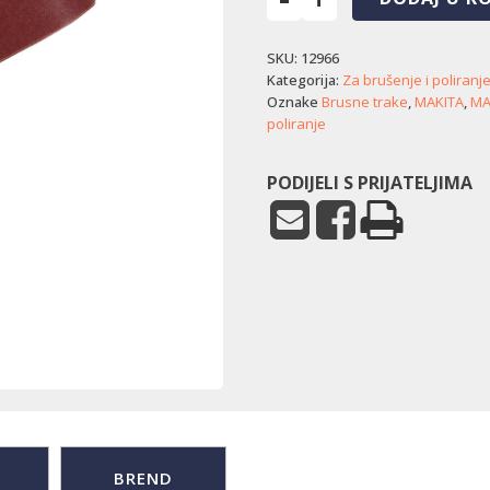
Brusne
trake
SKU:
12966
Makita
K40
Kategorija:
Za brušenje i poliranj
(76
Oznake
Brusne trake
,
MAKITA
,
MA
x
poliranje
457
mm)
PODIJELI S PRIJATELJIMA
količina
BREND