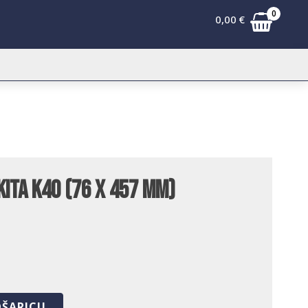
0
0,00
€
ita K40 (76 x 457 mm)
OŠARICU