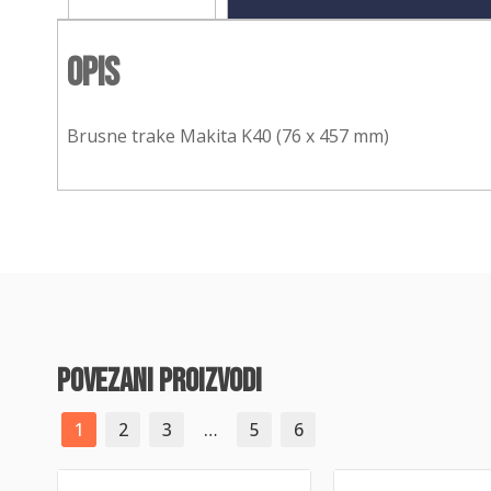
Opis
Brusne trake Makita K40 (76 x 457 mm)
povezani proizvodi
1
2
3
…
5
6