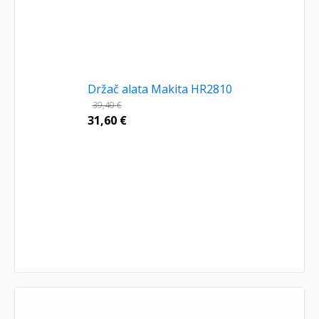
Držač alata Makita HR2810
39,40
€
31,60
€