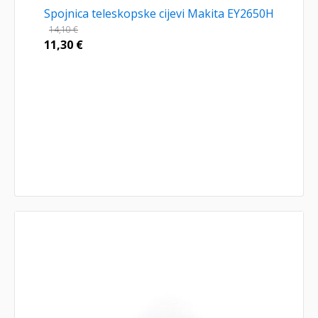
Spojnica teleskopske cijevi Makita EY2650H
14,10
€
11,30
€