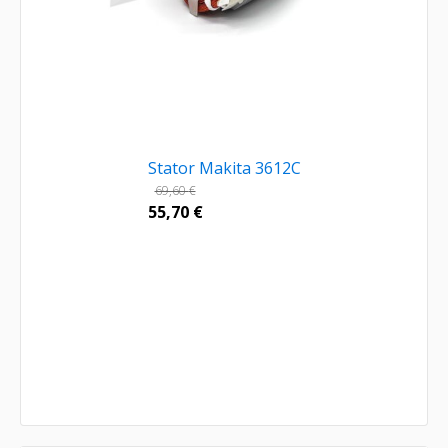
Stator Makita 3612C
69,60
€
55,70
€