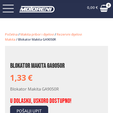
0
0,00
€
Početna
/
Makita pribor i dijelovi
/
Rezervni dijelovi
Makita
/ Blokator Makita GA9050R
Blokator Makita GA9050R
1,33
€
Blokator Makita GA9050R
U dolasku, uskoro dostupno!
POŠALJI UPIT