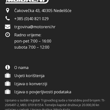
Čakovečka 43, 40305 Nedelišće
+385 (0)40 821 029
trgovina@motoreni.hr
Radno vrijeme:
pon-pet 7:00 – 16:00
subota 7:00 – 12:00
O nama
Uvjeti korištenja
Izjava o konverziji
Izjava o povjerljivosti podataka
Upisano u sudski registar Trgovačkog suda u Varaždinu pod brojem: Tt-
20/6497-2, MBS: 070181554. Temeljni kapital društva je 20.000,00 kn
uplaćen u cjelosti. Uprava društva: Nikola Košir.