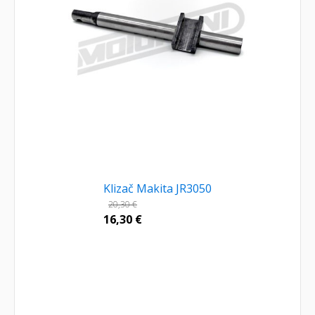
Klizač Makita JR3050
20,30
€
16,30
€