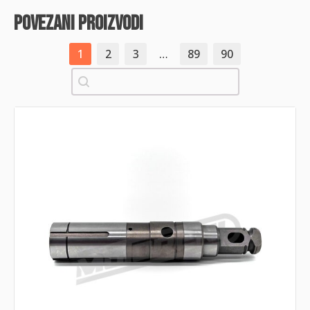
povezani proizvodi
1
2
3
…
89
90
Pretraži