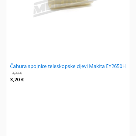
Čahura spojnice teleskopske cijevi Makita EY2650H
3,90
€
3,20
€