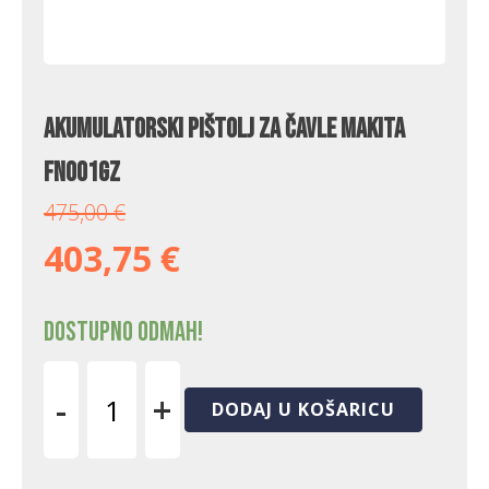
Akumulatorski pištolj za čavle Makita
FN001GZ
475,00
€
403,75
€
Dostupno odmah!
-
+
DODAJ U KOŠARICU
Akumulatorski
pištolj
za