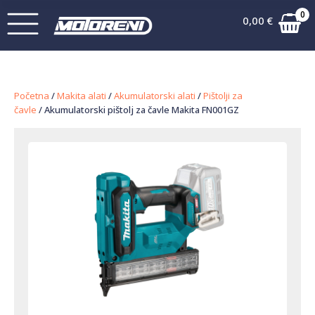
0
0,00
€
Početna
/
Makita alati
/
Akumulatorski alati
/
Pištolji za
čavle
/ Akumulatorski pištolj za čavle Makita FN001GZ