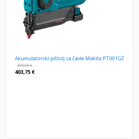
Akumulatorski pištolj za čavle Makita PT001GZ
475,00
€
403,75
€