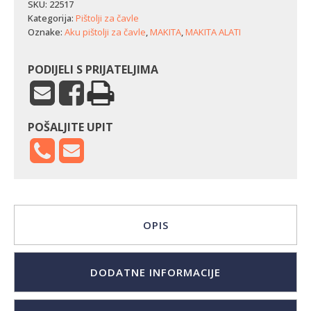
čavle
SKU:
22517
Makita
Kategorija:
Pištolji za čavle
FN001GZ
Oznake:
Aku pištolji za čavle
,
MAKITA
,
MAKITA ALATI
količina
PODIJELI S PRIJATELJIMA
POŠALJITE UPIT
OPIS
DODATNE INFORMACIJE