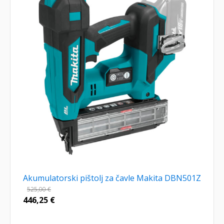
Akumulatorski pištolj za čavle Makita DBN501Z
525,00
€
446,25
€