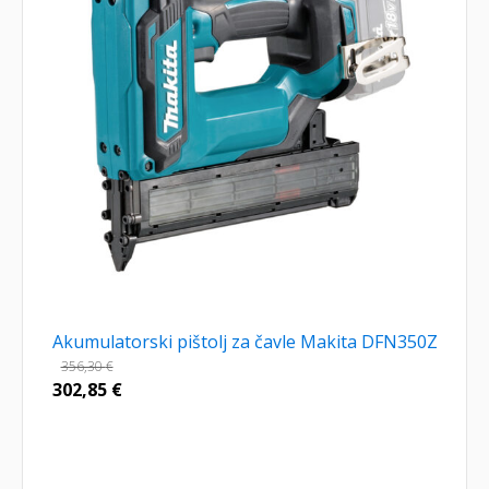
Akumulatorski pištolj za čavle Makita DFN350Z
356,30
€
302,85
€