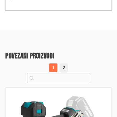
povezani proizvodi
1
2
Pretraži