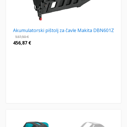
Akumulatorski pištolj za čavle Makita DBN601Z
537,50
€
456,87
€