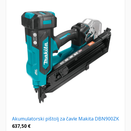
Akumulatorski pištolj za čavle Makita DBN900ZK
637,50
€