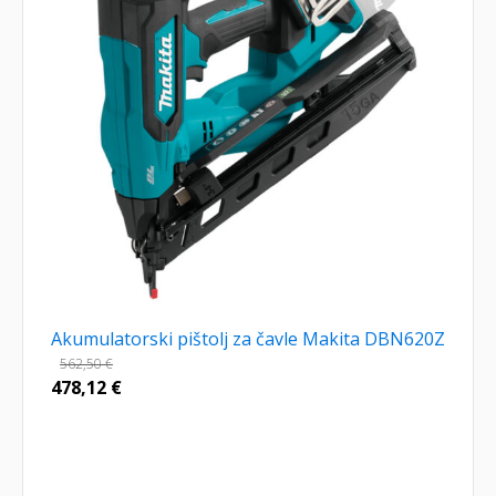
Akumulatorski pištolj za čavle Makita DBN620Z
562,50
€
478,12
€