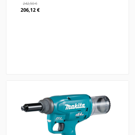
242,50
€
206,12
€