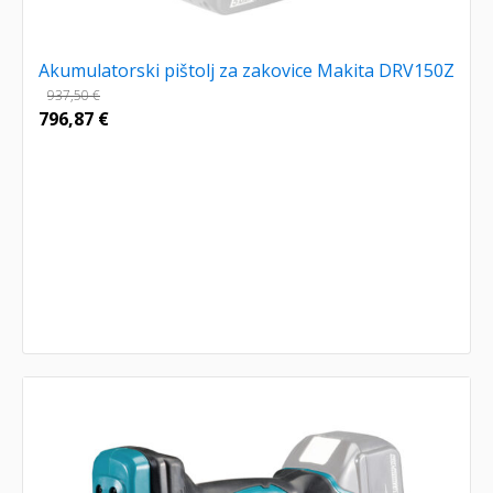
Akumulatorski pištolj za zakovice Makita DRV150Z
937,50
€
796,87
€