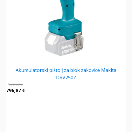
Akumulatorski pištolj za blok zakovice Makita
DRV250Z
937,50
€
796,87
€