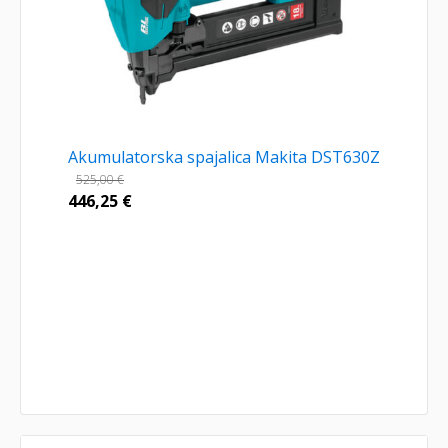
Akumulatorska spajalica Makita DST630Z
525,00
€
446,25
€