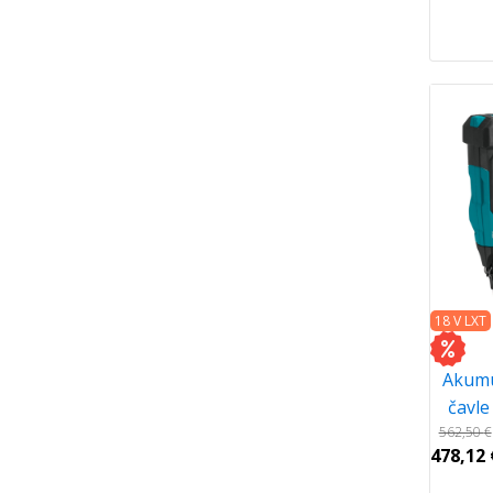
18 V LXT
Akumul
čavl
562,50
€
478,12