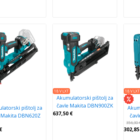
18 V LXT
18 V LXT
Akumulatorski pištolj za
čavle Makita DBN900ZK
atorski pištolj za
Akumu
637,50
€
e Makita DBN620Z
čav
356,30
€
302,8