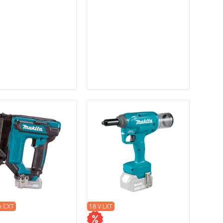
x CXT
18 V LXT