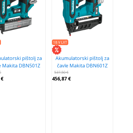
18 V LXT
latorski pištolj za
Akumulatorski pištolj za
e Makita DBN501Z
čavle Makita DBN601Z
€
537,50
€
5
€
456,87
€