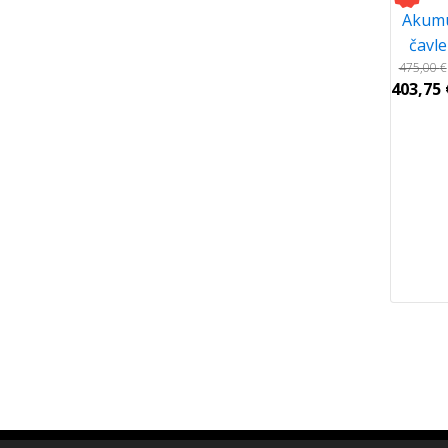
Akumul
čavl
475,00
€
403,75