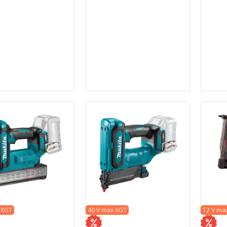
 XGT
40 V max XGT
12 V ma