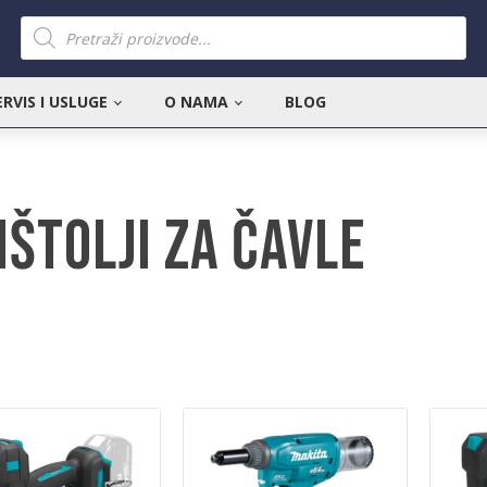
Products
search
ERVIS I USLUGE
O NAMA
BLOG
ištolji za čavle