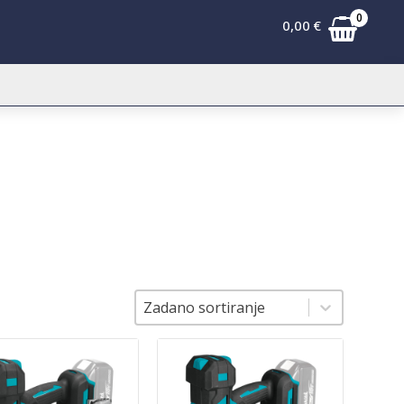
0
0,00
€
Sortiranje
Sortiranje
Zadano sortiranje