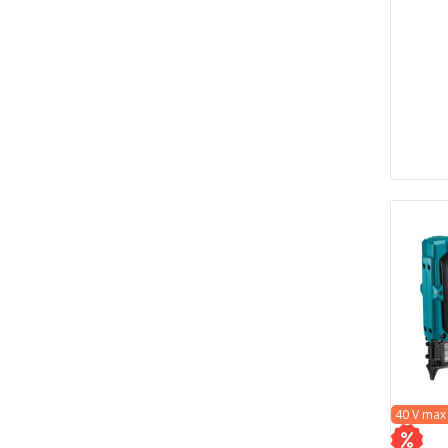
40 V max