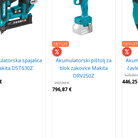
18 V LXT
18 V LXT
latorska spajalica
Akumulatorski pištolj za
Akumu
akita DST630Z
blok zakovice Makita
čavl
DRV250Z
525,00
€
446,2
937,50
€
796,87
€