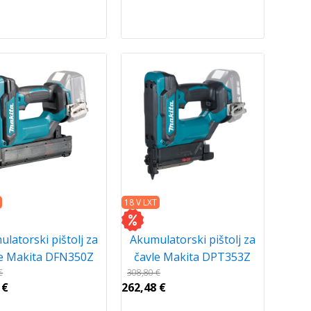
18 V LXT
latorski pištolj za
Akumulatorski pištolj za
le Makita DFN350Z
čavle Makita DPT353Z
€
308,80
€
5
€
262,48
€