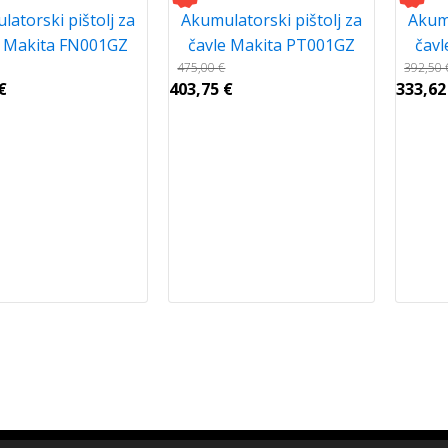
atorski pištolj za
Akumulatorski pištolj za
Akumu
e Makita FN001GZ
čavle Makita PT001GZ
čav
475,00
€
392,50
€
403,75
€
333,6