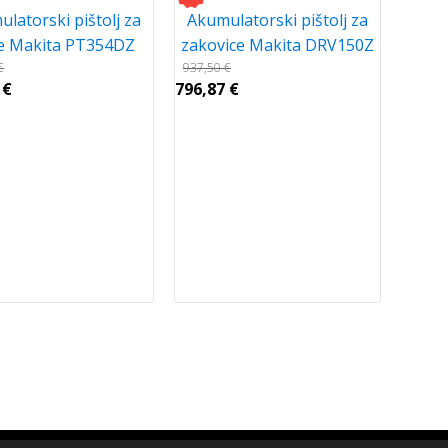
latorski pištolj za
Akumulatorski pištolj za
le Makita PT354DZ
zakovice Makita DRV150Z
€
937,50
€
2
€
796,87
€