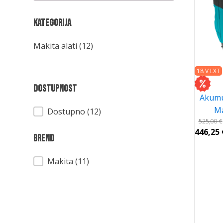
Kategorija
Kategorija
Makita alati
(12)
18 V LXT
Dostupnost
Akumu
M
Dostupnost
Dostupno (12)
525,00
€
446,25
Brend
Brend
Makita
(11)