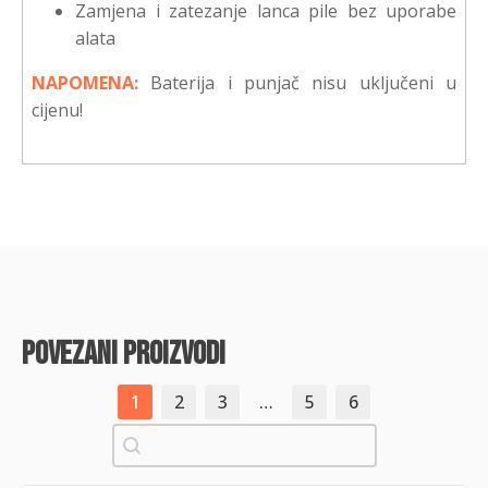
Zamjena i zatezanje lanca pile bez uporabe
alata
NAPOMENA:
Baterija i punjač nisu uključeni u
cijenu!
povezani proizvodi
1
2
3
…
5
6
Pretraži