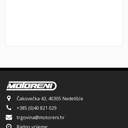
Čakovečka 43, 40305 Nedelišće
+385 (0)40 821 029
trgovina@motoreni.hr
Radno vrijeme: