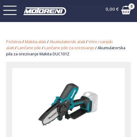
0
0,00
€
Početna
/
Makita alati
/
Akumulatorski alati
/
Vrtni i vanjski
alati
/
Lančane pile
/
Lančane pile za orezivanje
/ Akumulatorska
pila za orezivanje Makita DUC101Z