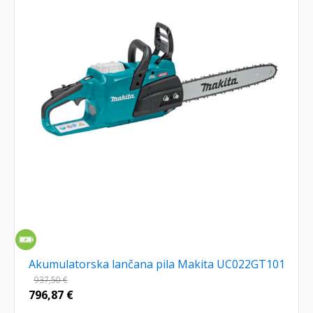
Akumulatorska lančana pila Makita UC022GT101
937,50
€
796,87
€