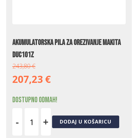
Akumulatorska pila za orezivanje Makita
DUC101Z
243,80
€
207,23
€
Dostupno odmah!
-
+
DODAJ U KOŠARICU
Akumulatorska
pila