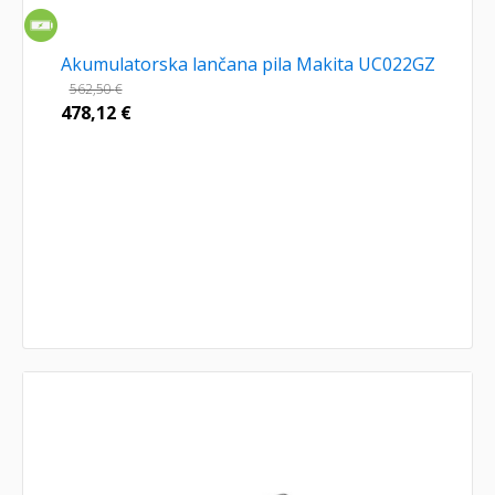
Akumulatorska lančana pila Makita UC022GZ
562,50
€
478,12
€