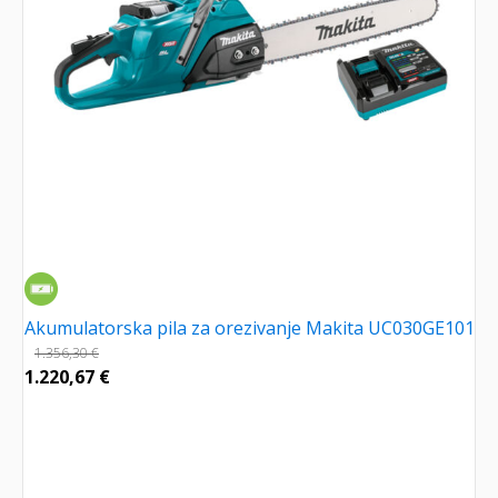
Akumulatorska pila za orezivanje Makita UC030GE101
1.356,30
€
1.220,67
€