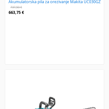
Akumulatorska pila za orezivanje Makita UC030GZ
737,50
€
663,75
€