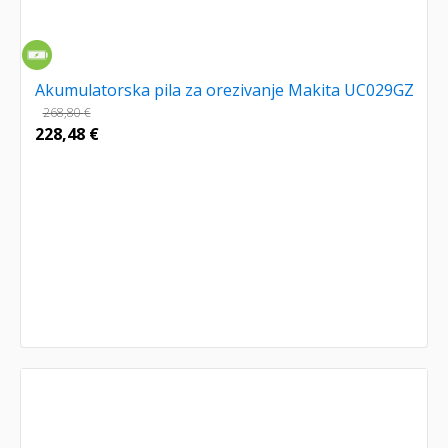
Akumulatorska pila za orezivanje Makita UC029GZ
268,80
€
228,48
€