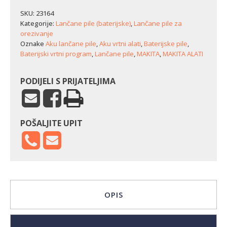
za
orezivanje
SKU:
23164
Makita
Kategorije:
Lančane pile (baterijske)
,
Lančane pile za
DUC101Z
orezivanje
količina
Oznake
Aku lančane pile
,
Aku vrtni alati
,
Baterijske pile
,
Baterijski vrtni program
,
Lančane pile
,
MAKITA
,
MAKITA ALATI
PODIJELI S PRIJATELJIMA
POŠALJITE UPIT
OPIS