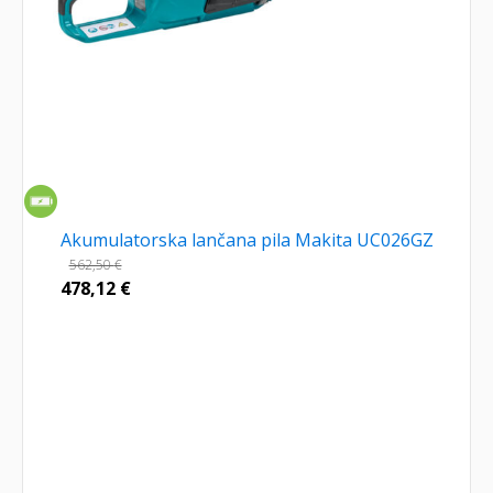
Akumulatorska lančana pila Makita UC026GZ
562,50
€
478,12
€