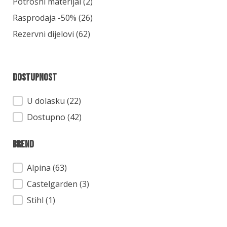
Kategorija
Potrošni materijal
(2)
Rasprodaja -50%
(26)
Rezervni dijelovi
(62)
Dostupnost
Dostupnost
U dolasku (22)
Dostupno (42)
Brend
Brend
Alpina
(63)
Castelgarden
(3)
Stihl
(1)