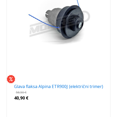
Glava flaksa Alpina ETR900J (električni trimer)
58,50
€
40,90
€