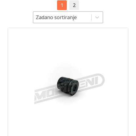
1
2
Sortiranje
Sortiranje
Zadano sortiranje