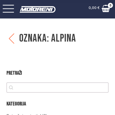
0
0,00
€
Oznaka:
Alpina
Pretraži
Pretraži
Pretraži
Kategorija