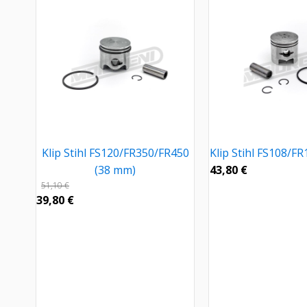
Klip Stihl FS120/FR350/FR450
Klip Stihl FS108/F
(38 mm)
43,80
€
51,10
€
39,80
€