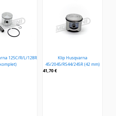
arna 125C/R/L/128R
Klip Husqvarna
komplet)
45/2045/RS44/245R (42 mm)
41,70
€