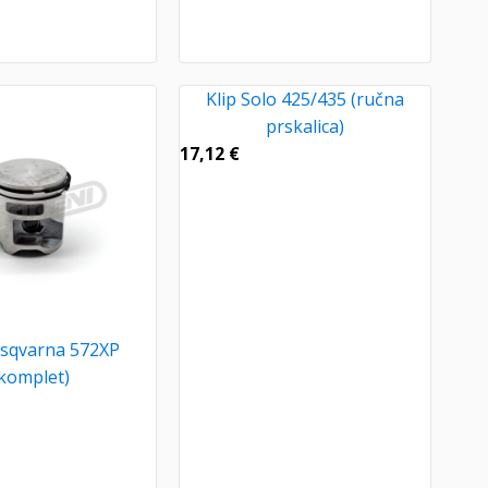
Klip Solo 425/435 (ručna
prskalica)
17,12
€
usqvarna 572XP
komplet)