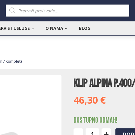
Products
search
ERVIS I USLUGE
O NAMA
BLOG
mm / komplet)
Klip Alpina P.400
46,30
€
Dostupno odmah!
-
+
DOD