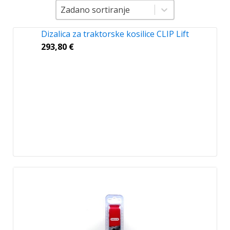
Sortiranje
Sortiranje
Zadano sortiranje
Dizalica za traktorske kosilice CLIP Lift
293,80
€