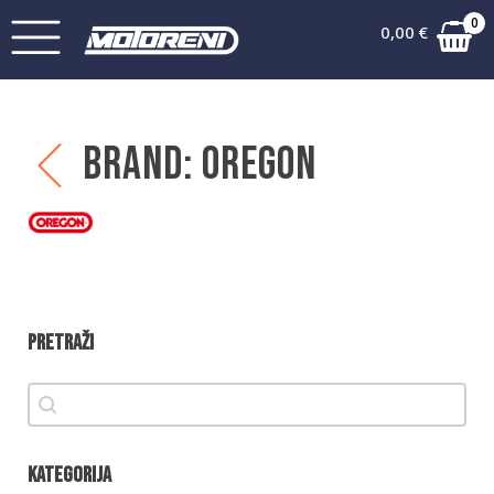
0
0,00
€
Brand:
Oregon
Pretraži
Pretraži
Pretraži
Kategorija