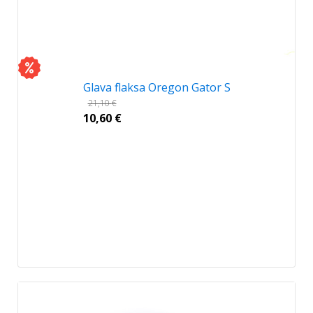
Glava flaksa Oregon Gator S
21,10
€
10,60
€