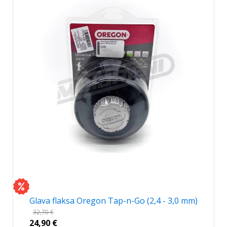
Glava flaksa Oregon Tap-n-Go (2,4 - 3,0 mm)
32,70
€
24,90
€