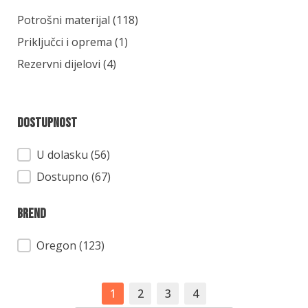
Kategorija
Potrošni materijal
(118)
Priključci i oprema
(1)
Rezervni dijelovi
(4)
Dostupnost
Dostupnost
U dolasku (56)
Dostupno (67)
Brend
Brend
Oregon
(123)
1
2
3
4