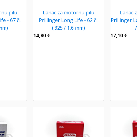
nu pilu
Lanac za motornu pilu
Lanac z
fe - 67 čl.
Prillinger Long Life - 62 čl.
Prillinger L
 mm)
(.325 / 1,6 mm)
14,80
€
17,10
€