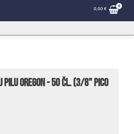
0
0,00
€
pilu Oregon - 50 čl. (3/8" pico