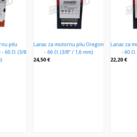
nu pilu
Lanac za motornu pilu Oregon
Lanac za m
- 60 čl. (3/8
- 66 čl. (3/8" / 1,6 mm)
- 60 čl
)
24,50
€
22,20
€