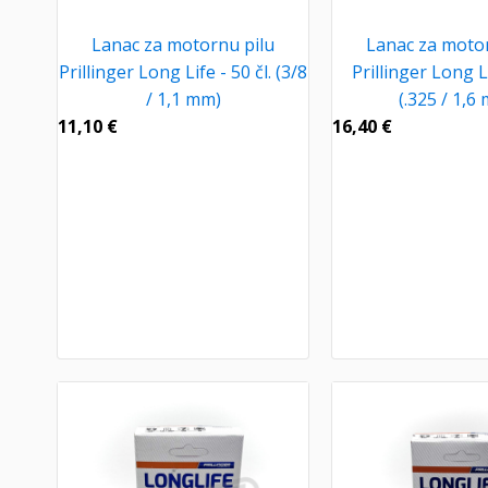
Lanac za motornu pilu
Lanac za motor
Prillinger Long Life - 50 čl. (3/8
Prillinger Long Li
/ 1,1 mm)
(.325 / 1,6
11,10
€
16,40
€