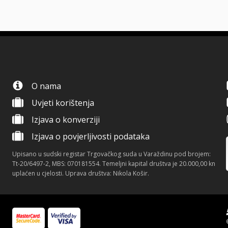
O nama
Uvjeti korištenja
Izjava o konverziji
Izjava o povjerljivosti podataka
Upisano u sudski registar Trgovačkog suda u Varaždinu pod brojem:
Tt-20/6497-2, MBS: 070181554. Temeljni kapital društva je 20.000,00 kn
uplaćen u cjelosti. Uprava društva: Nikola Košir.