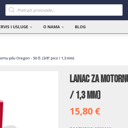
Products
search
ERVIS I USLUGE
O NAMA
BLOG
rnu pilu Oregon - 50 čl. (3/8" pico / 1,3 mm)
Lanac za motornu 
/ 1,3 mm)
15,80
€