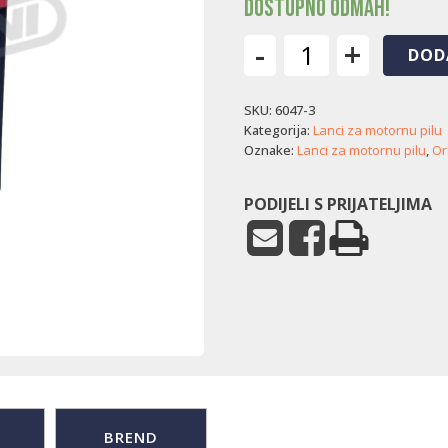
Dostupno odmah!
-
+
DOD
Lanac
za
SKU:
6047-3
motornu
pilu
Kategorija:
Lanci za motornu pilu
Oregon
Oznake:
Lanci za motornu pilu
,
Or
-
50
PODIJELI S PRIJATELJIMA
čl.
(3/8"
pico
/
1,3
mm)
količina
BREND