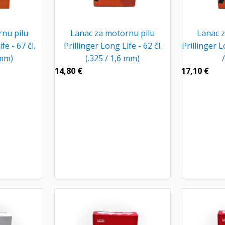
nu pilu
Lanac za motornu pilu
Lanac z
fe - 67 čl.
Prillinger Long Life - 62 čl.
Prillinger L
 mm)
(.325 / 1,6 mm)
14,80
€
17,10
€