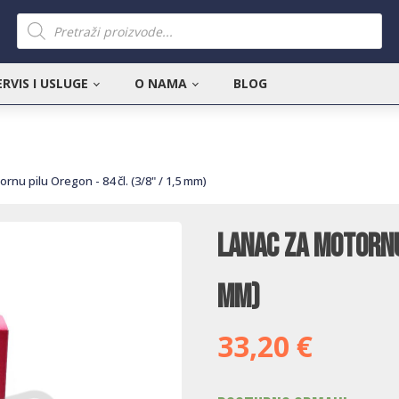
Products
search
ERVIS I USLUGE
O NAMA
BLOG
rnu pilu Oregon - 84 čl. (3/8" / 1,5 mm)
Lanac za motornu 
mm)
33,20
€