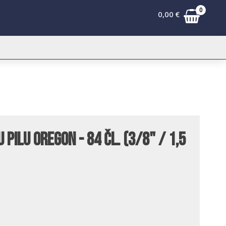
0
0,00
€
pilu Oregon - 84 čl. (3/8" / 1,5