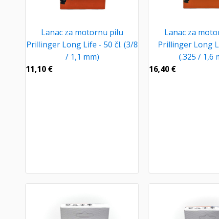
Lanac za motornu pilu
Lanac za motor
Prillinger Long Life - 50 čl. (3/8
Prillinger Long Li
/ 1,1 mm)
(.325 / 1,6
11,10
€
16,40
€