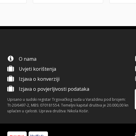
O nama
Uvjeti korištenja
Izjava o konverziji
Izjava o povjerljivosti podataka
Upisano u sudski registar Trgovačkog suda u Varaždinu pod brojem:
Tt-20/6497-2, MBS: 070181554. Temeljni kapital društva je 20.000,00 kn
uplaćen u cjelosti. Uprava društva: Nikola Košir.