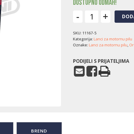
Dostupno odmah!
-
+
DOD
Lanac
za
SKU:
11167-5
motornu
pilu
Kategorija:
Lanci za motornu pilu
Oregon
Oznake:
Lanci za motornu pilu
,
Or
-
84
PODIJELI S PRIJATELJIMA
čl.
(3/8"
/
1,5
mm)
količina
BREND