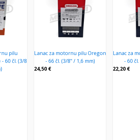
nu pilu
Lanac za motornu pilu Oregon
Lanac za m
- 60 čl. (3/8
- 66 čl. (3/8" / 1,6 mm)
- 60 čl
)
24,50
€
22,20
€