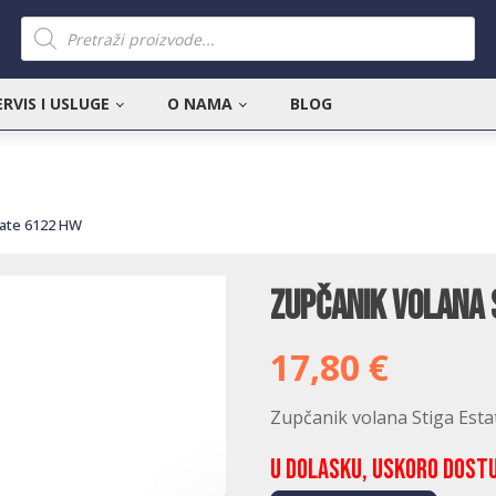
Products
search
ERVIS I USLUGE
O NAMA
BLOG
tate 6122 HW
Zupčanik volana 
17,80
€
Zupčanik volana Stiga Est
U dolasku, uskoro dost