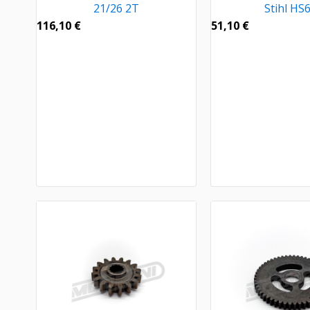
21/26 2T
Stihl HS
116,10
€
51,10
€