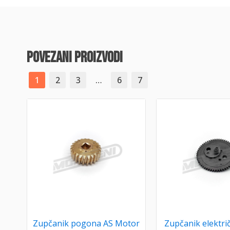
povezani proizvodi
1
2
3
…
6
7
Zupčanik pogona AS Motor
Zupčanik elektri