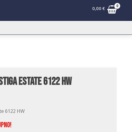
0
0,00
€
Stiga Estate 6122 HW
ate 6122 HW
upno!