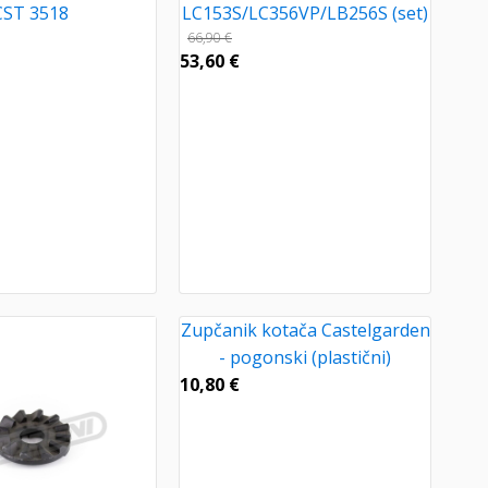
CST 3518
LC153S/LC356VP/LB256S (set)
66,90
€
53,60
€
Zupčanik kotača Castelgarden
- pogonski (plastični)
10,80
€