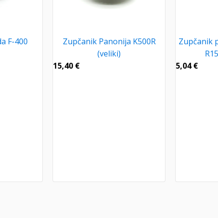
a F-400
Zupčanik Panonija K500R
Zupčanik 
(veliki)
R15
15,40
€
5,04
€