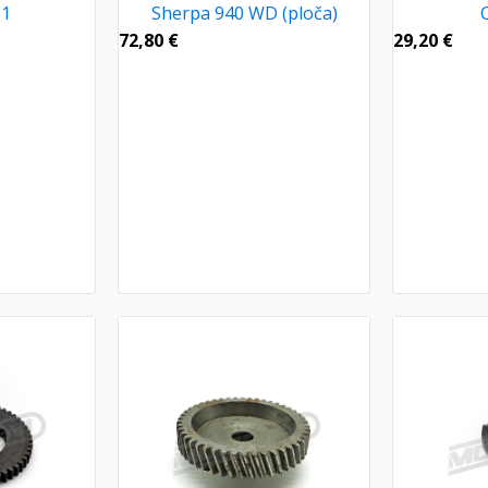
61
Sherpa 940 WD (ploča)
72,80
€
29,20
€