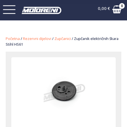
0
0,00
€
Početna
/
Rezervni dijelovi
/
Zupčanici
/ Zupčanik električnih škara
Stihl HS61