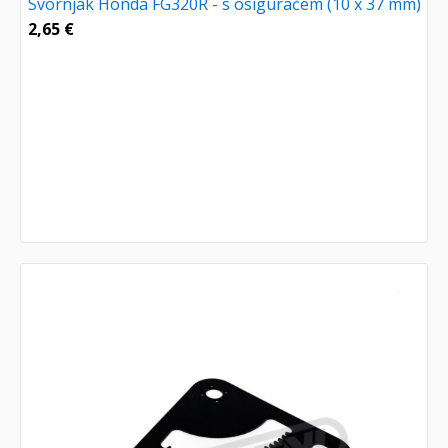
Svornjak Honda FG320R - s osiguračem (10 x 37 mm)
2,65
€