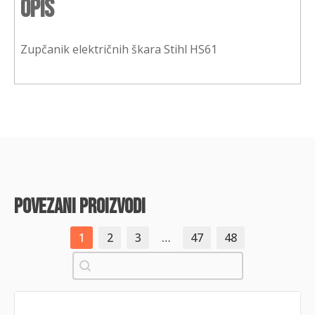
Opis
Zupčanik električnih škara Stihl HS61
povezani proizvodi
1
2
3
…
47
48
Pretraži