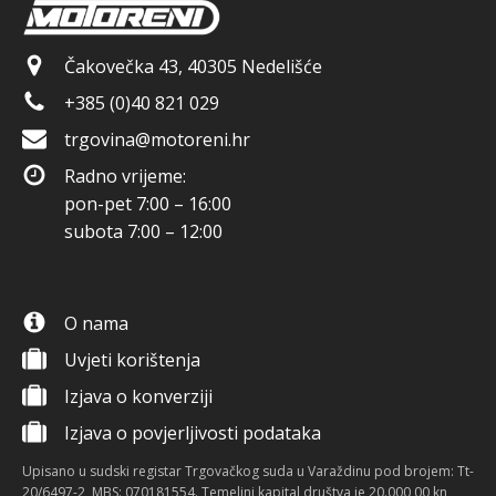
Čakovečka 43, 40305 Nedelišće
+385 (0)40 821 029
trgovina@motoreni.hr
Radno vrijeme:
pon-pet 7:00 – 16:00
subota 7:00 – 12:00
O nama
Uvjeti korištenja
Izjava o konverziji
Izjava o povjerljivosti podataka
Upisano u sudski registar Trgovačkog suda u Varaždinu pod brojem: Tt-
20/6497-2, MBS: 070181554. Temeljni kapital društva je 20.000,00 kn