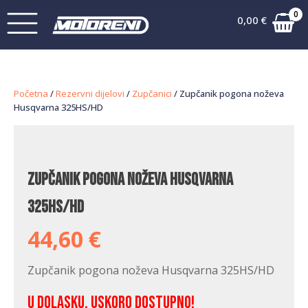
0
0,00
€
Početna
/
Rezervni dijelovi
/
Zupčanici
/ Zupčanik pogona noževa
Husqvarna 325HS/HD
Zupčanik pogona noževa Husqvarna
325HS/HD
44,60
€
Zupčanik pogona noževa Husqvarna 325HS/HD
U dolasku, uskoro dostupno!