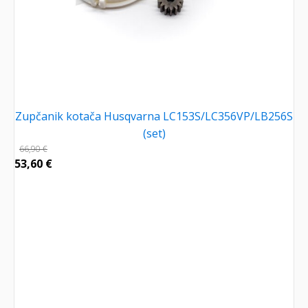
Zupčanik kotača Husqvarna LC153S/LC356VP/LB256S
(set)
66,90
€
53,60
€