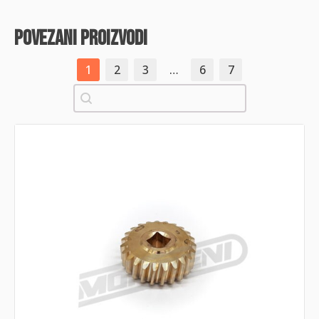
povezani proizvodi
1
2
3
…
6
7
Pretraži