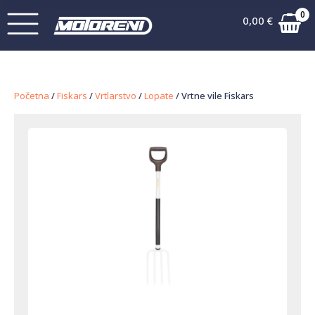
0
0,00
€
Početna
/
Fiskars
/
Vrtlarstvo
/
Lopate
/ Vrtne vile Fiskars