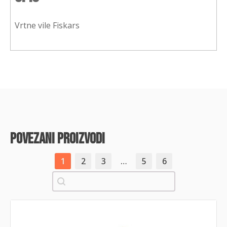
Vrtne vile Fiskars
povezani proizvodi
1
2
3
…
5
6
Pretraži