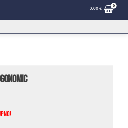
0
0,00
€
rgonomic
upno!