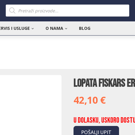
Products
search
ERVIS I USLUGE
O NAMA
BLOG
Lopata Fiskars E
42,10
€
U dolasku, uskoro dost
POŠALJI UPIT