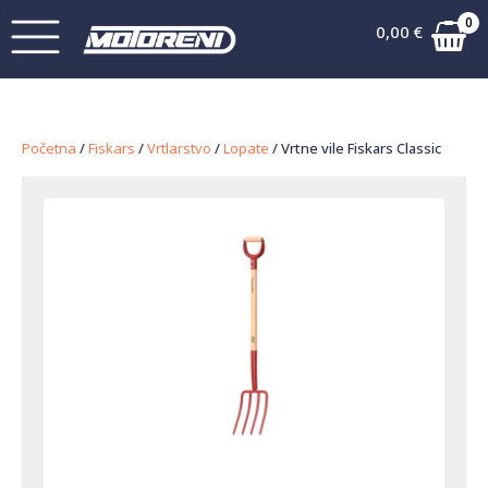
0
0,00
€
Početna
/
Fiskars
/
Vrtlarstvo
/
Lopate
/ Vrtne vile Fiskars Classic