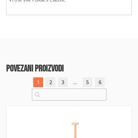
povezani proizvodi
1
2
3
…
5
6
Pretraži