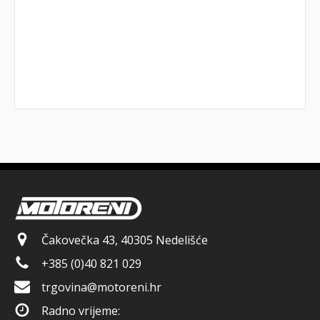
Čakovečka 43, 40305 Nedelišće
+385 (0)40 821 029
trgovina@motoreni.hr
Radno vrijeme: