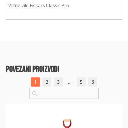
Vrtne vile Fiskars Classic Pro
povezani proizvodi
1
2
3
…
5
6
Pretraži