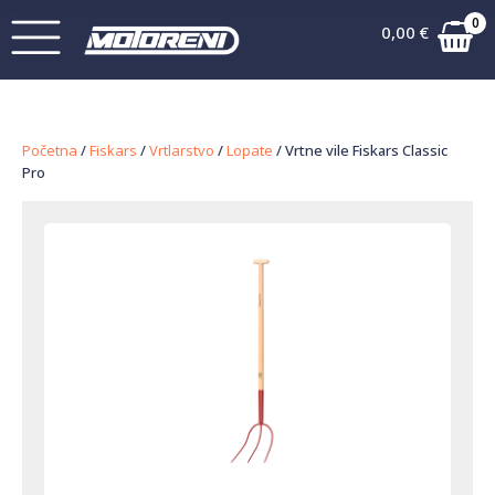
0
0,00
€
Početna
/
Fiskars
/
Vrtlarstvo
/
Lopate
/ Vrtne vile Fiskars Classic
Pro