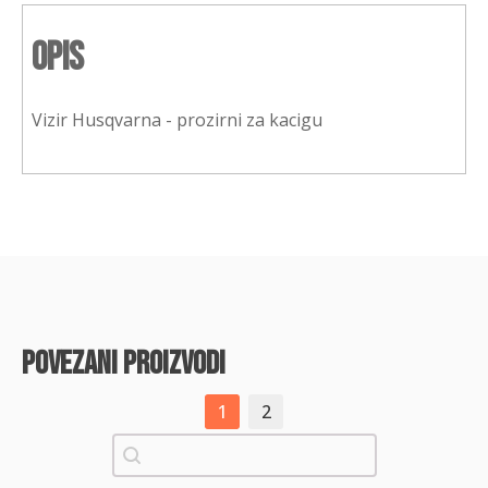
Opis
Vizir Husqvarna - prozirni za kacigu
povezani proizvodi
1
2
Pretraži