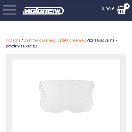
0
0,00
€
Početna
/
Zaštitna oprema
/
Ostala oprema
/ Vizir Husqvarna -
prozirni za kacigu