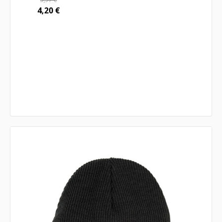
4,20
€