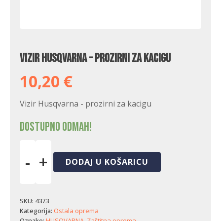
Vizir Husqvarna - prozirni za kacigu
10,20
€
Vizir Husqvarna - prozirni za kacigu
Dostupno odmah!
-
+
DODAJ U KOŠARICU
Vizir
Husqvarna
-
prozirni
SKU:
4373
za
Kategorija:
Ostala oprema
kacigu
Oznake:
HUSQVARNA
,
Zaštitna oprema