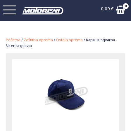
0
0,00
€
Početna
/
Zaštitna oprema
/
Ostala oprema
/ Kapa Husqvarna -
šilterica (plava)