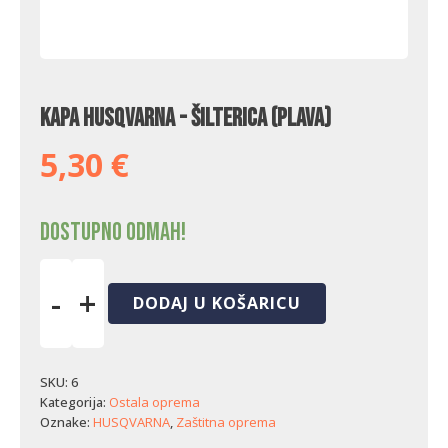
Kapa Husqvarna - šilterica (plava)
5,30
€
Dostupno odmah!
-
+
DODAJ U KOŠARICU
Kapa
Husqvarna
-
šilterica
SKU:
6
(plava)
Kategorija:
Ostala oprema
količina
Oznake:
HUSQVARNA
,
Zaštitna oprema