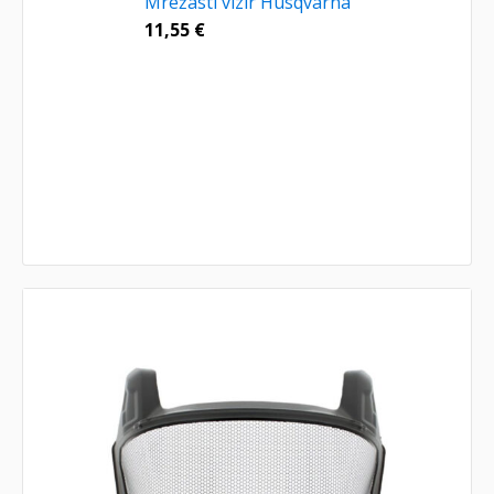
Mrežasti vizir Husqvarna
11,55
€