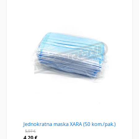
Jednokratna maska XARA (50 kom./pak.)
5,97
€
4,20
€