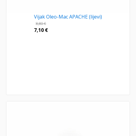
Vijak Oleo-Mac APACHE (lijevi)
8,80
€
7,10
€