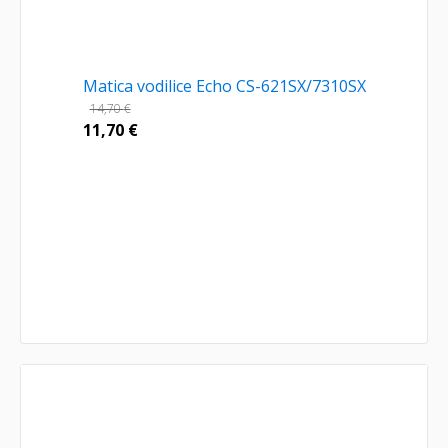
Matica vodilice Echo CS-621SX/7310SX
14,70
€
11,70
€