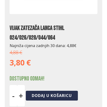
Vijak zatezača lanca Stihl
024/026/028/044/064
Najniža cijena zadnjih 30 dana:
4,88
€
4,88
€
3,80
€
Dostupno odmah!
-
+
DODAJ U KOŠARICU
Vijak
zatezača