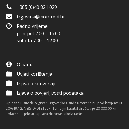
+385 (0)40 821 029
trgovina@motoreni.hr
Radno vrijeme:
pon-pet 7:00 – 16:00
subota 7:00 – 12:00
O nama
Uvjeti korištenja
Izjava o konverziji
Izjava o povjerljivosti podataka
Upisano u sudski registar Trgovačkog suda u Varaždinu pod brojem: Tt-
20/6497-2, MBS: 070181554. Temeljni kapital društva je 20.000,00 kn
uplaćen u cjelosti. Uprava društva: Nikola Košir.