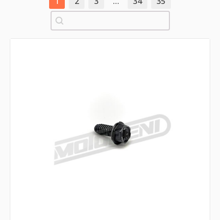
1
2
3
…
34
35
Pretraži