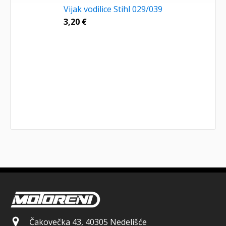
Vijak vodilice Stihl 029/039
3,20
€
Čakovečka 43, 40305 Nedelišće