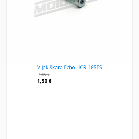
Vijak škara Echo HCR-185ES
1,90
€
1,50
€