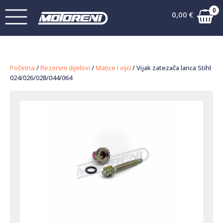
0
0,00
€
Početna
/
Rezervni dijelovi
/
Matice i vijci
/ Vijak zatezača lanca Stihl
024/026/028/044/064