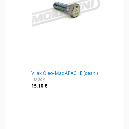
Vijak Oleo-Mac APACHE (desni)
18,80
€
15,10
€