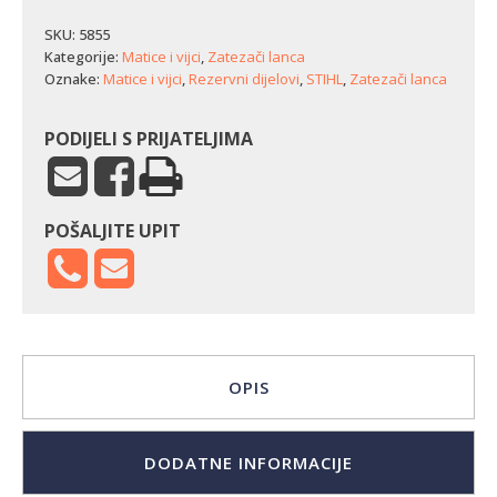
lanca
Stihl
SKU:
5855
024/026/028/044/064
Kategorije:
Matice i vijci
,
Zatezači lanca
količina
Oznake:
Matice i vijci
,
Rezervni dijelovi
,
STIHL
,
Zatezači lanca
PODIJELI S PRIJATELJIMA
POŠALJITE UPIT
OPIS
DODATNE INFORMACIJE