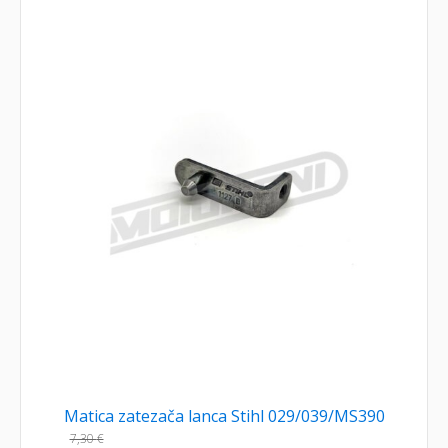
Matica zatezača lanca Stihl 029/039/MS390
7,30
€