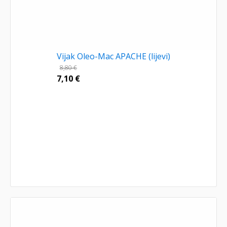
Vijak Oleo-Mac APACHE (lijevi)
8,80
€
7,10
€