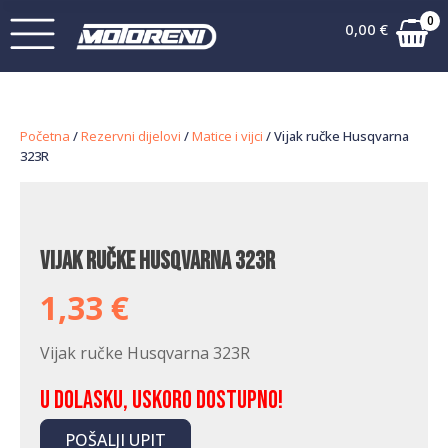
0
0,00
€
Početna
/
Rezervni dijelovi
/
Matice i vijci
/ Vijak ručke Husqvarna
323R
Vijak ručke Husqvarna 323R
1,33
€
Vijak ručke Husqvarna 323R
U dolasku, uskoro dostupno!
POŠALJI UPIT