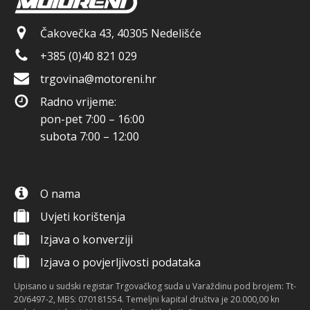
Čakovečka 43, 40305 Nedelišće
+385 (0)40 821 029
trgovina@motoreni.hr
Radno vrijeme:
pon-pet 7:00 – 16:00
subota 7:00 – 12:00
O nama
Uvjeti korištenja
Izjava o konverziji
Izjava o povjerljivosti podataka
Upisano u sudski registar Trgovačkog suda u Varaždinu pod brojem: Tt-
20/6497-2, MBS: 070181554. Temeljni kapital društva je 20.000,00 kn