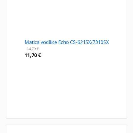
Matica vodilice Echo CS-621SX/7310SX
14,70
€
11,70
€