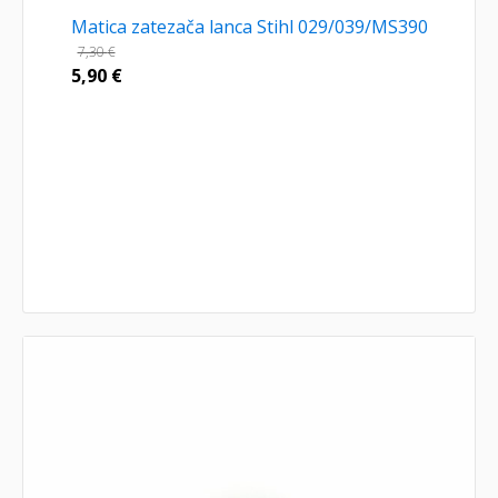
Matica zatezača lanca Stihl 029/039/MS390
7,30
€
5,90
€