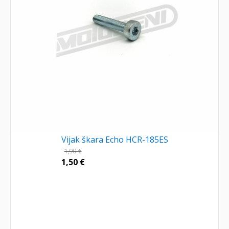
Vijak škara Echo HCR-185ES
1,90
€
1,50
€