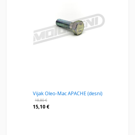
Vijak Oleo-Mac APACHE (desni)
18,80
€
15,10
€