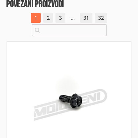
povezani proizvodi
1
2
3
…
31
32
Pretraži