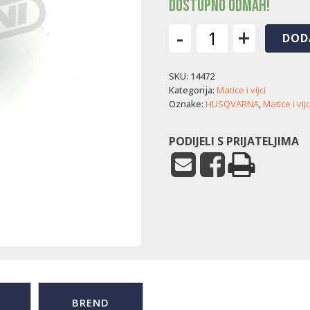
Dostupno odmah!
-
+
DOD
Vijak
ležaja
SKU:
14472
tanjura
noževa
Kategorija:
Matice i vijci
Automower
Oznake:
HUSQVARNA
,
Matice i vijc
220AC/230ACX
količina
PODIJELI S PRIJATELJIMA
BREND