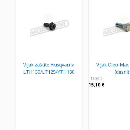
Vijak zaštite Husqvarna
Vijak Oleo-Ma
LTH130/LT125/YTH180
(desni)
18,80
€
15,10
€