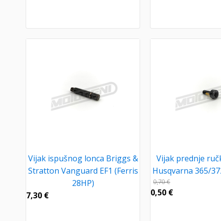
Vijak ispušnog lonca Briggs &
Vijak prednje ruč
Stratton Vanguard EF1 (Ferris
Husqvarna 365/372
28HP)
0,70
€
0,50
€
7,30
€