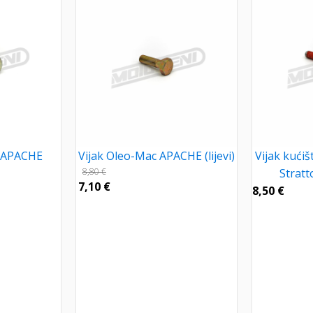
c APACHE
Vijak Oleo-Mac APACHE (lijevi)
Vijak kući
8,80
€
Stratt
7,10
€
8,50
€