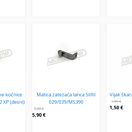
ke kočnice
Matica zatezača lanca Stihl
Vijak ška
 XP (desni)
029/039/MS390
1,90
€
1,50
€
7,30
€
5,90
€