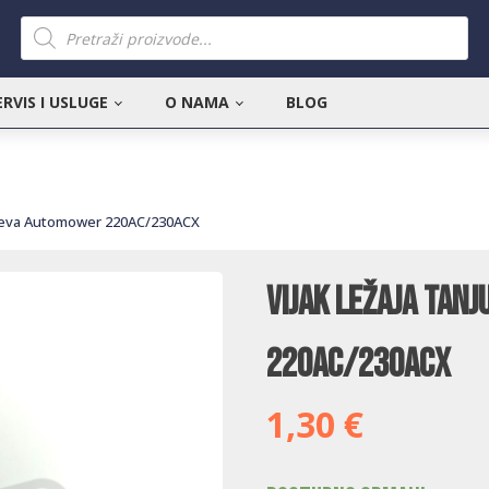
Products
search
ERVIS I USLUGE
O NAMA
BLOG
noževa Automower 220AC/230ACX
Vijak ležaja tan
220AC/230ACX
1,30
€