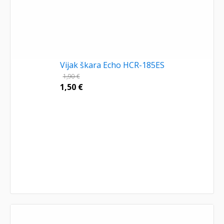
Vijak škara Echo HCR-185ES
1,90
€
1,50
€