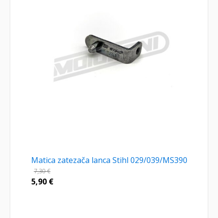
Matica zatezača lanca Stihl 029/039/MS390
7,30
€
5,90
€