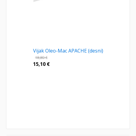
Vijak Oleo-Mac APACHE (desni)
18,80
€
15,10
€