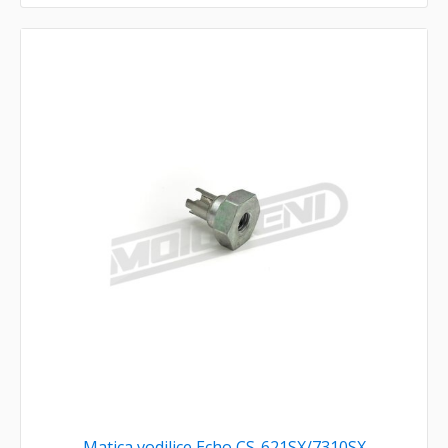
Matica vodilice Echo CS-621SX/7310SX