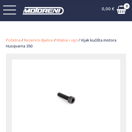
0
0,00
€
Početna
/
Rezervni dijelovi
/
Matice i vijci
/ Vijak kućišta motora
Husqvarna 350