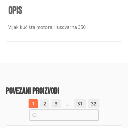
Opis
Vijak kućišta motora Husqvarna 350
povezani proizvodi
1
2
3
…
31
32
Pretraži