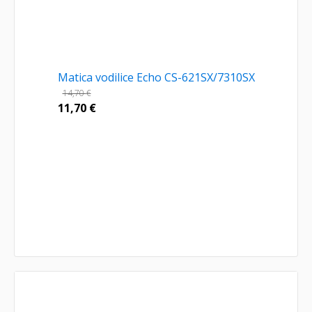
Matica vodilice Echo CS-621SX/7310SX
14,70
€
11,70
€