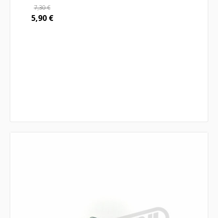
7,30
€
5,90
€