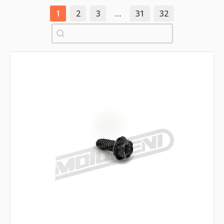
1
2
3
…
31
32
Pretraži