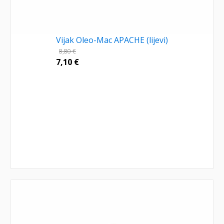
Vijak Oleo-Mac APACHE (lijevi)
8,80
€
7,10
€