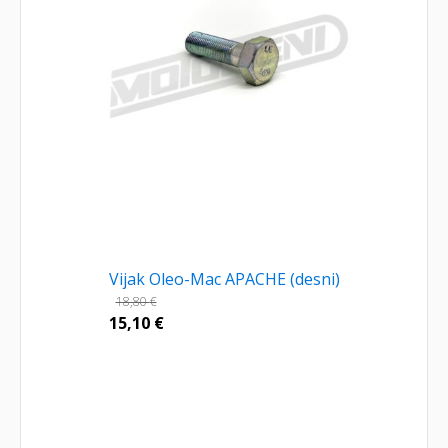
Vijak Oleo-Mac APACHE (desni)
18,80
€
15,10
€