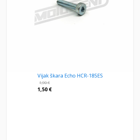
Vijak škara Echo HCR-185ES
1,90
€
1,50
€