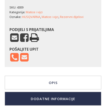
reznog
kućišta
SKU:
4309
Husqvarna
Kategorija:
Matice i vijci
Rider
Oznake:
HUSQVARNA
,
Matice i vijci
,
Rezervni dijelovi
16/18/318/422
količina
PODIJELI S PRIJATELJIMA
POŠALJITE UPIT
OPIS
DODATNE INFORMACIJE