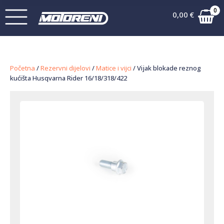
0
0,00
€
Početna
/
Rezervni dijelovi
/
Matice i vijci
/ Vijak blokade reznog
kućišta Husqvarna Rider 16/18/318/422