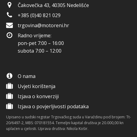
Čakovečka 43, 40305 Nedelišće
+385 (0)40 821 029
trgovina@motoreni.hr
Radno vrijeme:
pon-pet 7:00 – 16:00
subota 7:00 – 12:00
O nama
Uvjeti korištenja
Izjava o konverziji
Izjava o povjerljivosti podataka
Upisano u sudski registar Trgovačkog suda u Varaždinu pod brojem: Tt-
20/6497-2, MBS: 070181554. Temeljni kapital društva je 20.000,00 kn
uplaćen u cjelosti. Uprava društva: Nikola Košir.