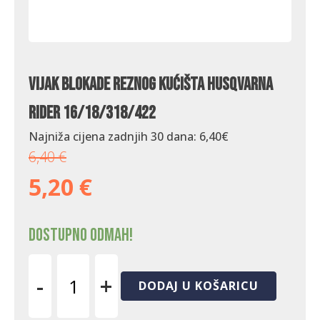
Vijak blokade reznog kućišta Husqvarna
Rider 16/18/318/422
Najniža cijena zadnjih 30 dana:
6,40
€
6,40
€
5,20
€
Dostupno odmah!
-
+
DODAJ U KOŠARICU
Vijak
blokade