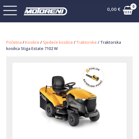
0
0,00
€
Početna
/
Kosilice
/
Sjedeće kosilice
/
Traktorske
/ Traktorska
kosilica Stiga Estate 7102 W