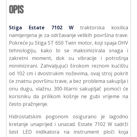
Opis
Stiga Estate 7102 W
traktorska kosilica
namijenjena je za održavanje velikih površina trave.
Pokreće ju Stiga ST 650 Twin motor, koji spaja OHV
tehnologiju, kako bi se maksimizirala snaga i
zakretni moment, dok su vibracije i potrošnja
minimizirani. Zahvaljujući širokom reznom kućištu
od 102 cm i dvostrukim noževima, ovaj stroj pokrit
će znatnu površinu trave, a bez problema sakuplja i
onu dugu, vlažnu. 300-litarni sakupljač pomoći će
korisniku da prilikom košnje ne gubi vrijeme na
često pražnjenje.
Hidrostatskim pogonom osigurano je lagodno
kretanje unaprijed i unazad. Estate 7102 W sadrži
šest LED indikatora na instrument ploči koja