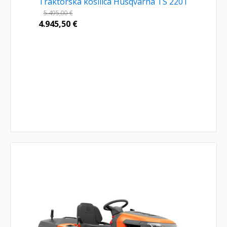
Traktorska kosilica Husqvarna TS 220T
5.495,00
€
4.945,50
€