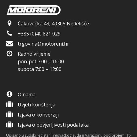
Čakovečka 43, 40305 Nedelišće
+385 (0)40 821 029
trgovina@motoreni.hr
Radno vrijeme:
pon-pet 7:00 – 16:00
subota 7:00 – 12:00
O nama
Uvjeti korištenja
Izjava o konverziji
Izjava o povjerljivosti podataka
Upisano u sudski registar Trgovačkog suda u Varaždinu pod brojem: Tt-