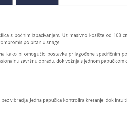
silica s bočnim izbacivanjem. Uz masivno kosište od 108 c
 kompromis po pitanju snage.
a kako bi omogućio postavke prilagođene specifičnim pot
esionalnu završnu obradu, dok vožnja s jednom papučicom ol
 bez vibracija. Jedna papučica kontrolira kretanje, dok intu