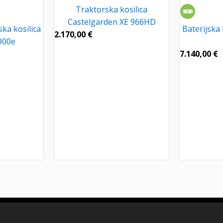
Traktorska kosilica
Castelgarden XE 966HD
ska kosilica
Baterijska
2.170,00
€
900e
7.140,00
€