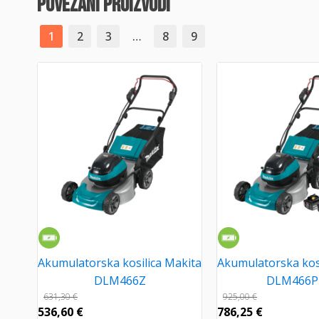
povezani proizvodi
1
2
3
…
8
9
Akumulatorska kosilica Makita
Akumulatorska kosi
DLM466Z
DLM466P
631,30
€
925,00
€
536,60
€
786,25
€