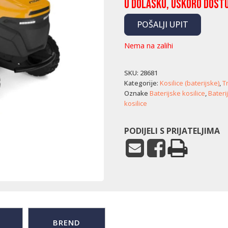
U dolasku, uskoro dost
POŠALJI UPIT
Nema na zalihi
SKU:
28681
Kategorije:
Kosilice (baterijske)
,
T
Oznake
Baterijske kosilice
,
Bateri
kosilice
PODIJELI S PRIJATELJIMA
BREND