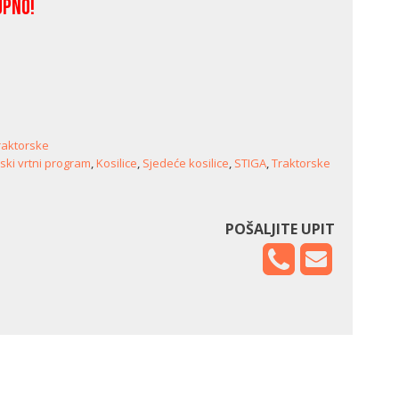
upno!
raktorske
jski vrtni program
,
Kosilice
,
Sjedeće kosilice
,
STIGA
,
Traktorske
POŠALJITE UPIT