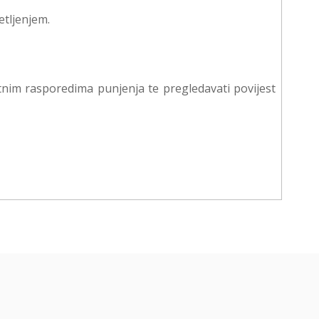
etljenjem.
etnim rasporedima punjenja te pregledavati povijest