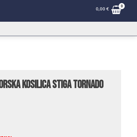
0
0,00
€
orska kosilica Stiga Tornado