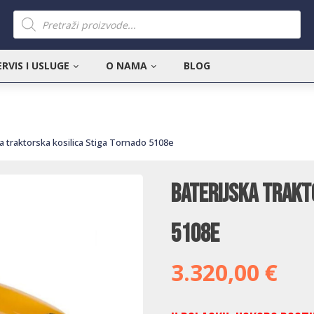
Products
search
ERVIS I USLUGE
O NAMA
BLOG
ka traktorska kosilica Stiga Tornado 5108e
Baterijska trakt
5108e
3.320,00
€