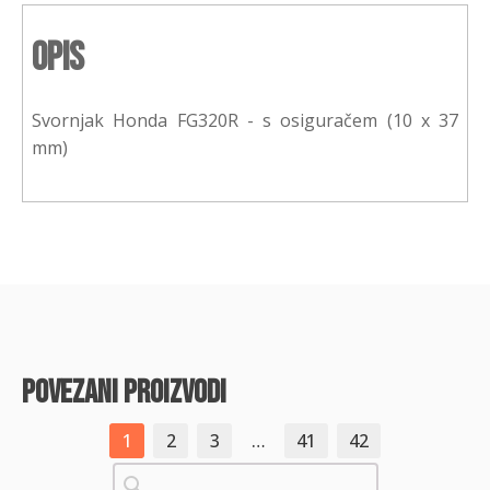
Opis
Svornjak Honda FG320R - s osiguračem (10 x 37
mm)
povezani proizvodi
1
2
3
…
41
42
Pretraži