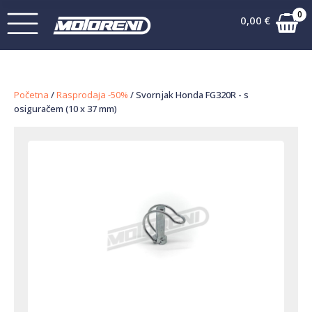
0
0,00
€
Početna
/
Rasprodaja -50%
/ Svornjak Honda FG320R - s
osiguračem (10 x 37 mm)