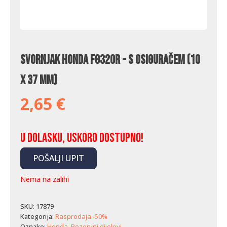
Svornjak Honda FG320R - s osiguračem (10
x 37 mm)
2,65
€
U dolasku, uskoro dostupno!
POŠALJI UPIT
Nema na zalihi
SKU:
17879
Kategorija:
Rasprodaja -50%
Oznake:
Honda
,
Rezervni dijelovi