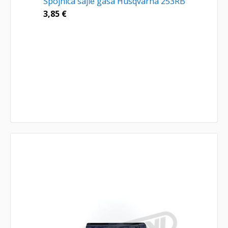
Spojnica sajle gasa Husqvarna 253RB
3,85
€