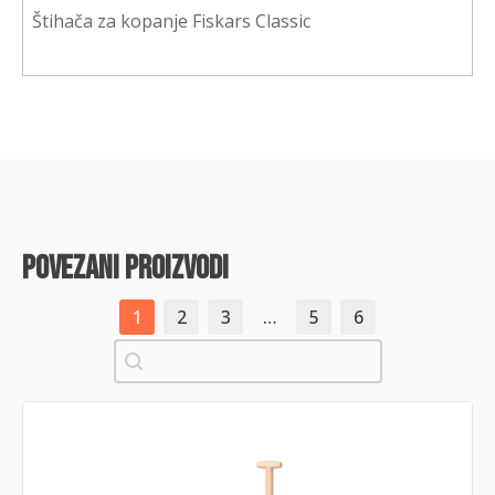
Štihača za kopanje Fiskars Classic
povezani proizvodi
1
2
3
…
5
6
Pretraži