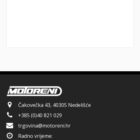
Čakovečka 43, 40305 Nedelišće
+385 (0)40 821 029
trgovina@motoreni.hr
Radno vrijeme: