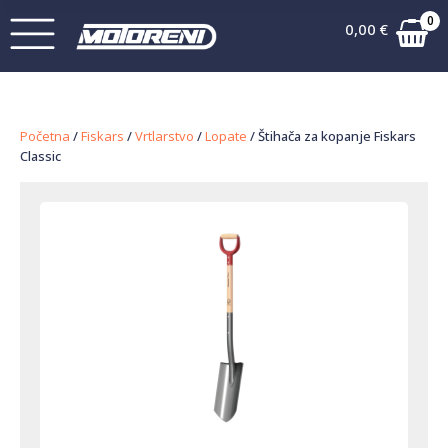
0
0,00
€
Početna
/
Fiskars
/
Vrtlarstvo
/
Lopate
/ Štihača za kopanje Fiskars
Classic