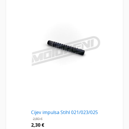
Cijev impulsa Stihl 021/023/025
2,80
€
2,30
€