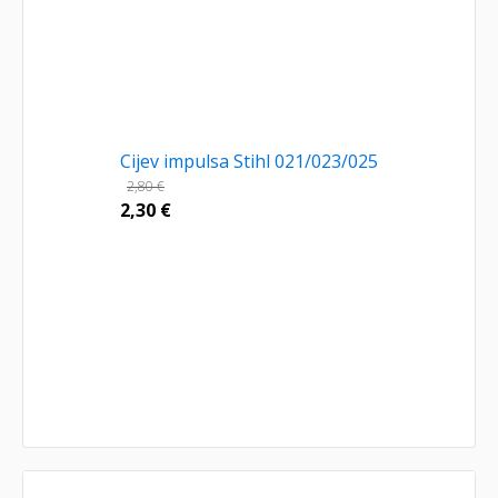
Cijev impulsa Stihl 021/023/025
2,80
€
2,30
€