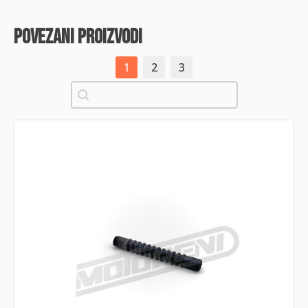
povezani proizvodi
1
2
3
Pretraži