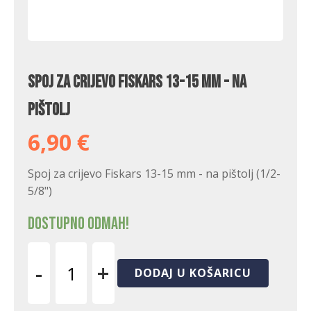
Spoj za crijevo Fiskars 13-15 mm - na
pištolj
6,90
€
Spoj za crijevo Fiskars 13-15 mm - na pištolj (1/2-
5/8")
Dostupno odmah!
-
+
DODAJ U KOŠARICU
Spoj
za