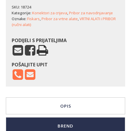
crijevo
Fiskars
SKU:
18724
13-
Kategorije:
Konektori za crijeva
,
Pribor za navodnjavanje
15
Oznake:
Fiskars
,
Pribor za vrtne alate
,
VRTNI ALATI i PRIBOR
mm
(ručni alati)
-
na
pištolj
PODIJELI S PRIJATELJIMA
količina
POŠALJITE UPIT
OPIS
BREND