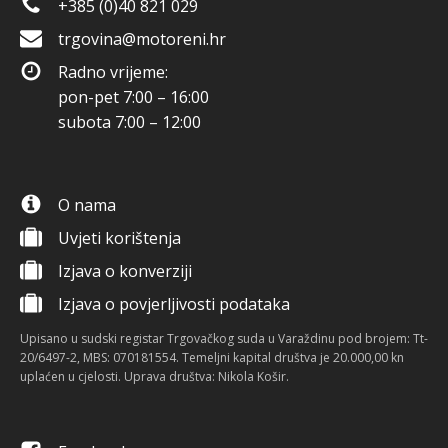
+385 (0)40 821 029
trgovina@motoreni.hr
Radno vrijeme:
pon-pet 7:00 – 16:00
subota 7:00 – 12:00
O nama
Uvjeti korištenja
Izjava o konverziji
Izjava o povjerljivosti podataka
Upisano u sudski registar Trgovačkog suda u Varaždinu pod brojem: Tt-
20/6497-2, MBS: 070181554. Temeljni kapital društva je 20.000,00 kn
uplaćen u cjelosti. Uprava društva: Nikola Košir.