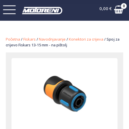
0
0,00
€
Početna
/
Fiskars
/
Navodnjavanje
/
Konektori za crijeva
/ Spoj za
crijevo Fiskars 13-15 mm - na pištolj