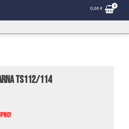
0
0,00
€
arna TS112/114
upno!