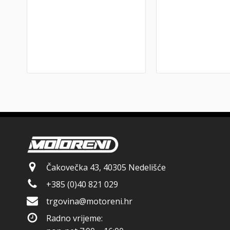
Čakovečka 43, 40305 Nedelišće
+385 (0)40 821 029
trgovina@motoreni.hr
Radno vrijeme: