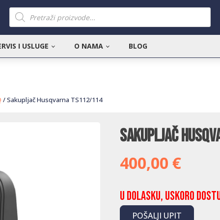
Products
search
ERVIS I USLUGE
O NAMA
BLOG
Q
/ Sakupljač Husqvarna TS112/114
Sakupljač Husqv
400,00
€
U dolasku, uskoro dost
POŠALJI UPIT