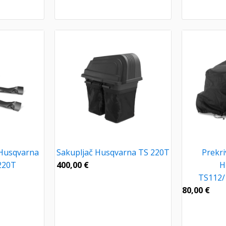
 Husqvarna
Sakupljač Husqvarna TS 220T
Prekri
220T
400,00
€
H
TS112/
80,00
€