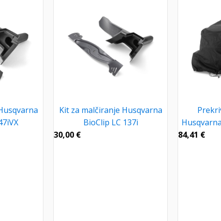
 Husqvarna
Kit za malčiranje Husqvarna
Prekri
47iVX
BioClip LC 137i
Husqvarna
30,00
€
84,41
€