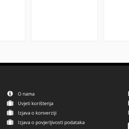
O nama
Uvjeti korištenja
Izjava o konverziji
Izjava o povjerljivosti podataka