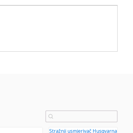
Pretraži
Stražnji usmjerivač Husqvarna