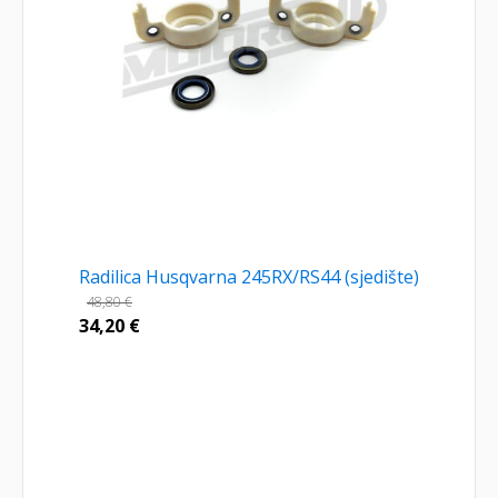
Radilica Husqvarna 245RX/RS44 (sjedište)
48,80
€
34,20
€