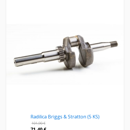
Radilica Briggs & Stratton (5 KS)
101,90
€
71,40
€