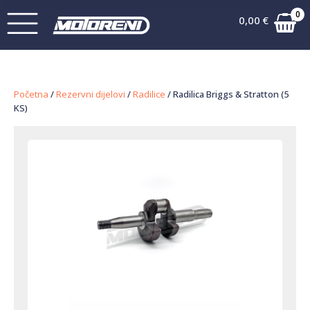
0
0,00
€
Početna
/
Rezervni dijelovi
/
Radilice
/ Radilica Briggs & Stratton (5
KS)