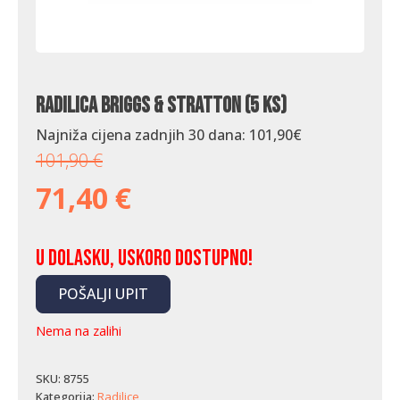
Radilica Briggs & Stratton (5 KS)
Najniža cijena zadnjih 30 dana:
101,90
€
101,90
€
71,40
€
U dolasku, uskoro dostupno!
POŠALJI UPIT
Nema na zalihi
SKU:
8755
Kategorija:
Radilice