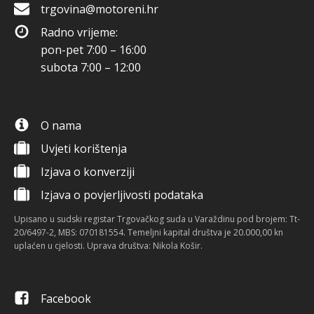
trgovina@motoreni.hr
Radno vrijeme:
pon-pet 7:00 – 16:00
subota 7:00 – 12:00
O nama
Uvjeti korištenja
Izjava o konverziji
Izjava o povjerljivosti podataka
Upisano u sudski registar Trgovačkog suda u Varaždinu pod brojem: Tt-
20/6497-2, MBS: 070181554. Temeljni kapital društva je 20.000,00 kn
uplaćen u cjelosti. Uprava društva: Nikola Košir.
Facebook