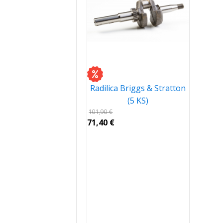
Radilica Briggs & Stratton
(5 KS)
101,90
€
71,40
€