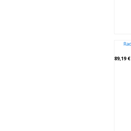
Rad
89,19
€