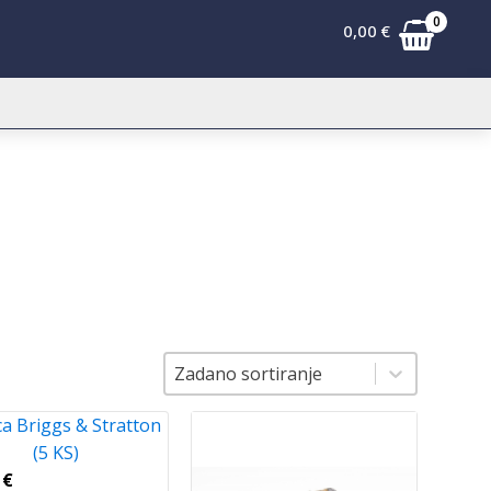
0
0,00
€
Sortiranje
Sortiranje
Zadano sortiranje
ca Briggs & Stratton
(5 KS)
0
€