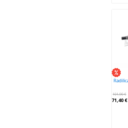
Radili
101,90
€
71,40
€