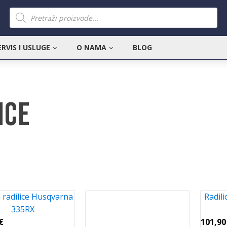
Products
search
ERVIS I USLUGE
O NAMA
BLOG
ice
 radilice Husqvarna
Radili
335RX
€
101,9