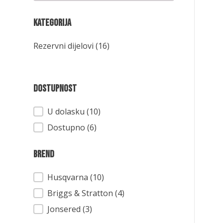
Kategorija
Kategorija
Rezervni dijelovi
(16)
Dostupnost
Dostupnost
U dolasku (10)
Dostupno (6)
Brend
Brend
Husqvarna
(10)
Briggs & Stratton
(4)
Jonsered
(3)