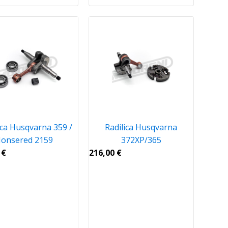
ica Husqvarna 359 /
Radilica Husqvarna
Jonsered 2159
372XP/365
0
€
216,00
€