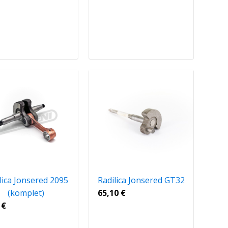
lica Jonsered 2095
Radilica Jonsered GT32
(komplet)
65,10
€
0
€