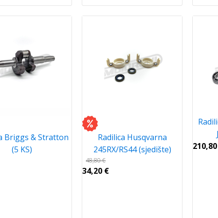
Radil
ca Briggs & Stratton
Radilica Husqvarna
210,8
(5 KS)
245RX/RS44 (sjedište)
48,80
€
34,20
€