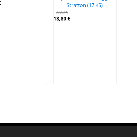
€
Stratton (17 KS)
37,60
€
18,80
€