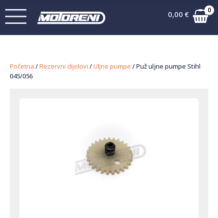
0
0,00
€
Početna
/
Rezervni dijelovi
/
Uljne pumpe
/ Puž uljne pumpe Stihl
045/056