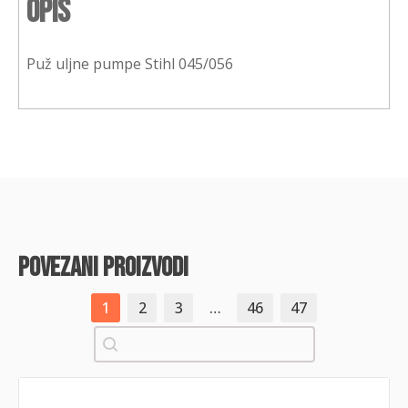
Opis
Puž uljne pumpe Stihl 045/056
povezani proizvodi
1
2
3
…
46
47
Pretraži