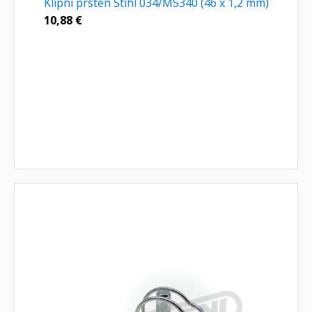
Klipni prsten Stihl 034/MS340 (46 x 1,2 mm)
10,88
€