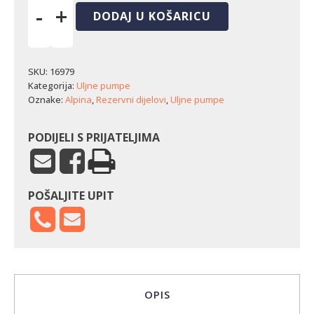
-
+
DODAJ U KOŠARICU
Puž
uljne
pumpe
Alpina
SKU:
16979
P-
Kategorija:
Uljne pumpe
480
Oznake:
Alpina
,
Rezervni dijelovi
,
Uljne pumpe
količina
PODIJELI S PRIJATELJIMA
POŠALJITE UPIT
OPIS