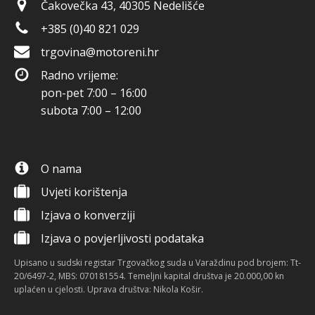
Čakovečka 43, 40305 Nedelišće
+385 (0)40 821 029
trgovina@motoreni.hr
Radno vrijeme:
pon-pet 7:00 – 16:00
subota 7:00 – 12:00
O nama
Uvjeti korištenja
Izjava o konverziji
Izjava o povjerljivosti podataka
Upisano u sudski registar Trgovačkog suda u Varaždinu pod brojem: Tt-
20/6497-2, MBS: 070181554. Temeljni kapital društva je 20.000,00 kn
uplaćen u cjelosti. Uprava društva: Nikola Košir.