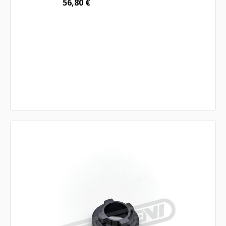
56,80
€