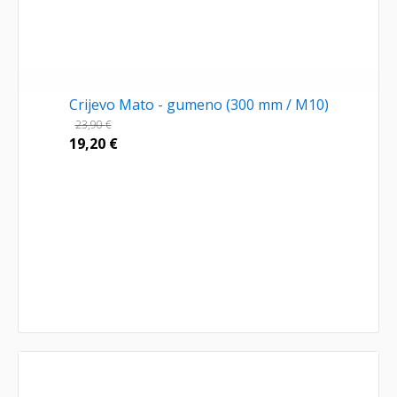
Crijevo Mato - gumeno (300 mm / M10)
23,90
€
19,20
€