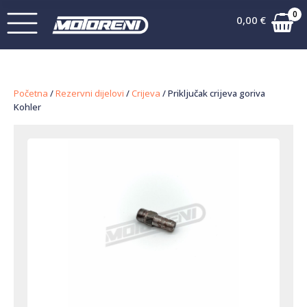
0
0,00
€
Početna
/
Rezervni dijelovi
/
Crijeva
/ Priključak crijeva goriva
Kohler