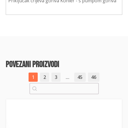
Priključak crijeva goriva Kohler - s pumpom goriva
povezani proizvodi
1
2
3
…
45
46
Pretraži