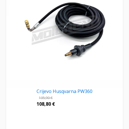
Crijevo Husqvarna PW360
135,90
€
108,80
€