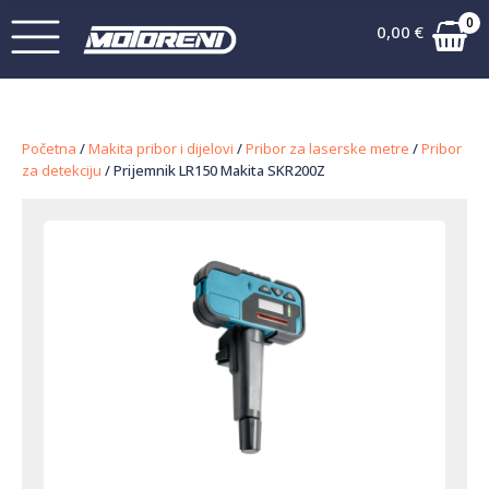
0
0,00
€
Početna
/
Makita pribor i dijelovi
/
Pribor za laserske metre
/
Pribor
za detekciju
/ Prijemnik LR150 Makita SKR200Z