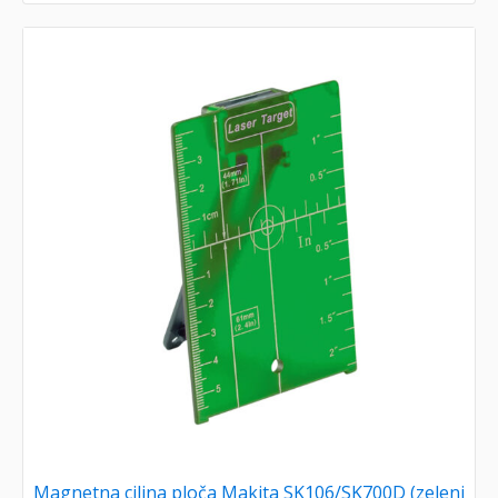
Magnetna ciljna ploča Makita SK106/SK700D (zeleni