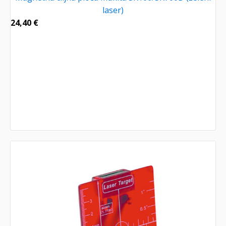
laser)
24,40
€