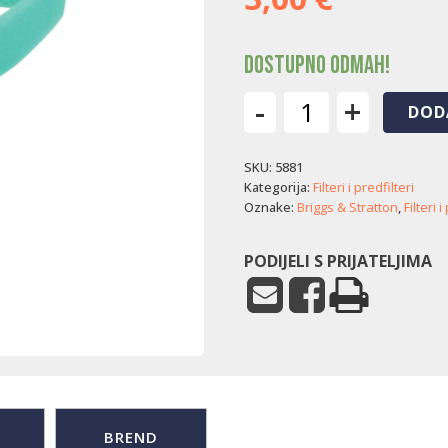
Dostupno odmah!
-
+
DOD
Predfilter
zraka
SKU:
5881
Briggs
&
Kategorija:
Filteri i predfilteri
Stratton
Oznake:
Briggs & Stratton
,
Filteri i
450E/500E/575EX
(dvije
PODIJELI S PRIJATELJIMA
rupe)
količina
BREND