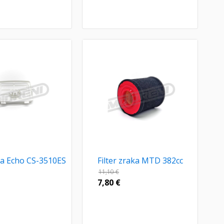
aka Echo CS-3510ES
Filter zraka MTD 382cc
11,10
€
7,80
€