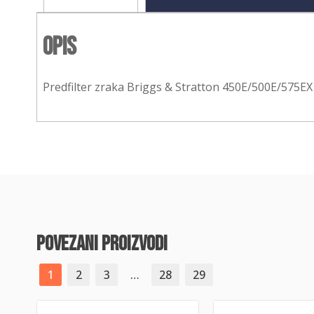
Opis
Predfilter zraka Briggs & Stratton 450E/500E/575EX 
povezani proizvodi
1
2
3
…
28
29