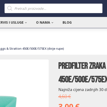
Products
search
ERVIS I USLUGE
O NAMA
BLOG
riggs & Stratton 450E/500E/575EX (dvije rupe)
Predfilter zraka
450E/500E/575EX 
Najniža cijena zadnjih 30 
4,60
€
3,00
€