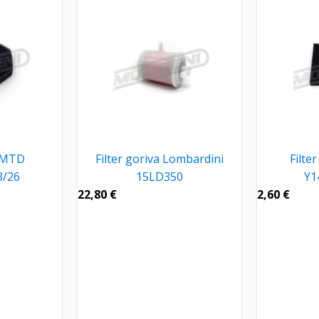
a MTD
Filter goriva Lombardini
Filte
3/26
15LD350
Y1
22,80
€
2,60
€