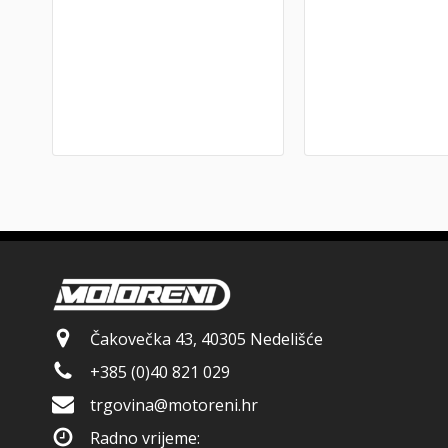
Čakovečka 43, 40305 Nedelišće
+385 (0)40 821 029
trgovina@motoreni.hr
Radno vrijeme: