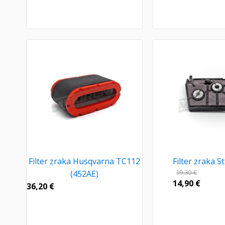
Filter zraka Husqvarna TC112
Filter zraka St
(452AE)
19,30
€
14,90
€
36,20
€