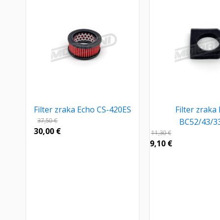
Filter zraka Echo CS-420ES
Filter zrak
37,50
€
BC52/43/3
30,00
€
11,30
€
9,10
€