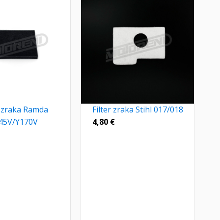
r zraka Ramda
Filter zraka Stihl 017/018
45V/Y170V
4,80
€