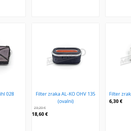
ihl 028
Filter zraka AL-KO OHV 135
Filter zr
(ovalni)
6,30
€
23,20
€
18,60
€