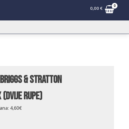
0
0,00
€
 Briggs & Stratton
(dvije rupe)
dana:
4,60
€