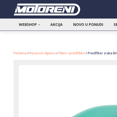
WEBSHOP
AKCIJA
NOVO U PONUDI
S
Početna
/
Rezervni dijelovi
/
Filteri i predfilteri
/ Predfilter zraka B