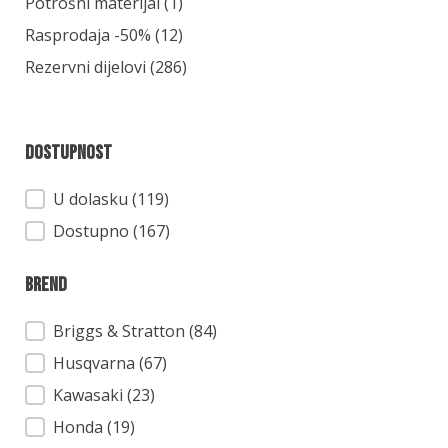
Kategorija
Potrošni materijal
(1)
Rasprodaja -50%
(12)
Rezervni dijelovi
(286)
Dostupnost
Dostupnost
U dolasku (119)
Dostupno (167)
Brend
Brend
Briggs & Stratton
(84)
Husqvarna
(67)
Kawasaki
(23)
Honda
(19)