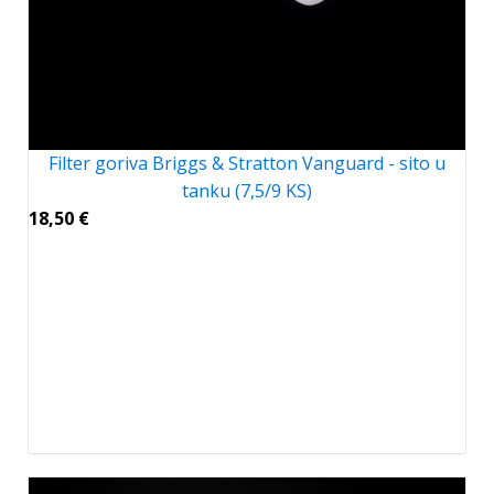
Filter goriva Briggs & Stratton Vanguard - sito u
tanku (7,5/9 KS)
18,50
€