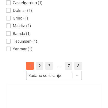
Castelgarden
(1)
Dolmar
(1)
Grillo
(1)
Makita
(1)
Ramda
(1)
Tecumseh
(1)
Yanmar
(1)
1
2
3
…
7
8
Sortiranje
Sortiranje
Zadano sortiranje