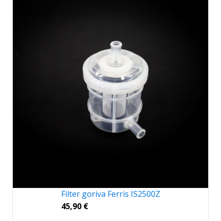
Filter goriva Ferris IS2500Z
45,90
€