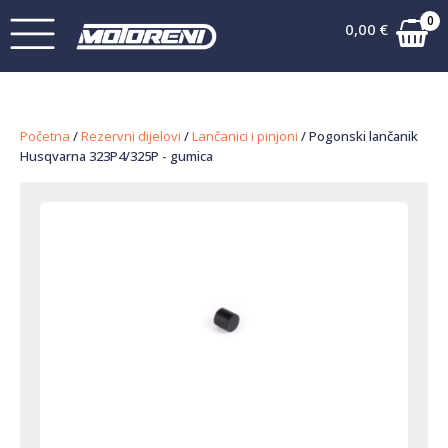
0
0,00
€
Početna
/
Rezervni dijelovi
/
Lančanici i pinjoni
/ Pogonski lančanik
Husqvarna 323P4/325P - gumica