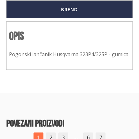
BREND
Opis
Pogonski lančanik Husqvarna 323P4/325P - gumica
povezani proizvodi
1
2
3
…
6
7