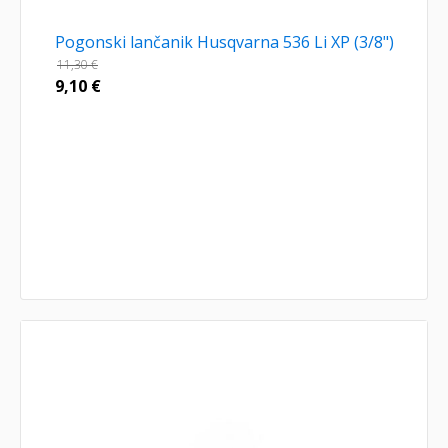
Pogonski lančanik Husqvarna 536 Li XP (3/8")
11,30
€
9,10
€