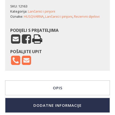
Husqvarna
323P4/325P
SKU:
12163
-
Kategorija:
Lančanici i pinjoni
gumica
Oznake:
HUSQVARNA
,
Lančanici i pinjoni
,
Rezervni dijelovi
količina
PODIJELI S PRIJATELJIMA
POŠALJITE UPIT
OPIS
DODATNE INFORMACIJE