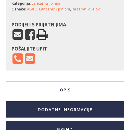
BKS
Kategorija:
Lančanici i pinjoni
42/45
Oznake:
AL-KO
,
Lančanici i pinjoni
,
Rezervni dijelovi
količina
PODIJELI S PRIJATELJIMA
POŠALJITE UPIT
OPIS
DODATNE INFORMACIJE
BREND