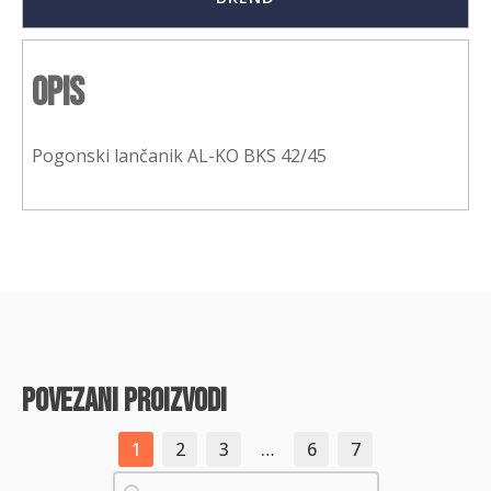
Opis
Pogonski lančanik AL-KO BKS 42/45
povezani proizvodi
1
2
3
…
6
7
Pretraži