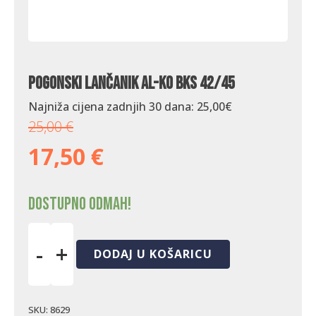
Pogonski lančanik AL-KO BKS 42/45
Najniža cijena zadnjih 30 dana:
25,00
€
25,00
€
17,50
€
Dostupno odmah!
-
+
DODAJ U KOŠARICU
Pogonski
lančanik
AL-
KO
SKU:
8629