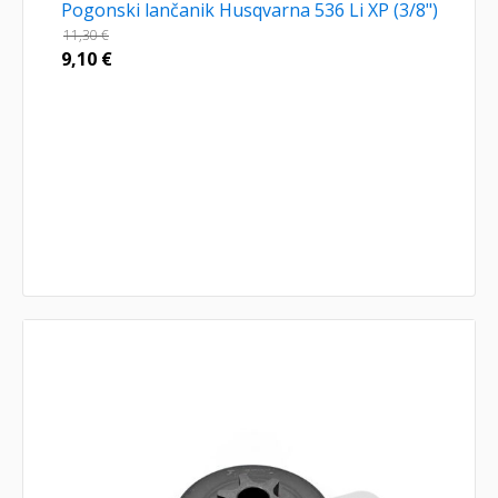
Pogonski lančanik Husqvarna 536 Li XP (3/8")
11,30
€
9,10
€