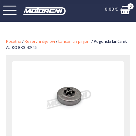
0
0,00
€
Početna
/
Rezervni dijelovi
/
Lančanici i pinjoni
/ Pogonski lančanik
AL-KO BKS 42/45